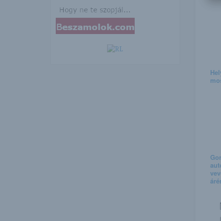
Hel
mo
Gon
aut
vev
áré