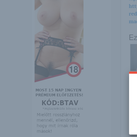
htt
re
mad
Ez
Sa
Joa