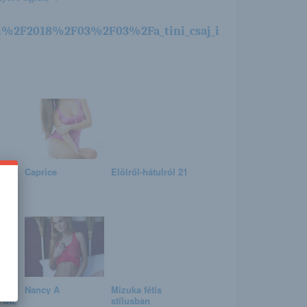
u%2F2018%2F03%2F03%2Fa_tini_csaj_i
Caprice
Elölről-hátulról 21
tis-
 a
Nancy A
Mizuka fétis
 ott,
stílusban