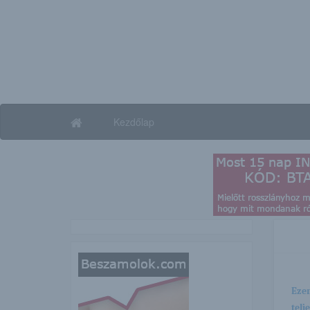
Kezdőlap
Ezen
telj