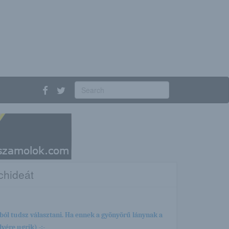
rchideát
ból tudsz választani. Ha ennek a gyönyörű lánynak a
yére ugrik) -:-