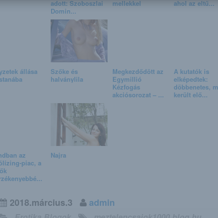
adott: Szoboszlai
mellekkel
ahol az eltű...
Domin...
yzetek állása
Szőke és
Megkezdődött az
A kutatók is
stanába
halványlila
Egymillió
elképedtek:
Kézfogás
döbbenetes, m
akciósorozat – ...
került elő...
dban az
Najra
ólízing-piac, a
ők
rzékenyebbé...
2018.március.3
admin
Erotika Blogok
meztelencsajok1000.blog.hu