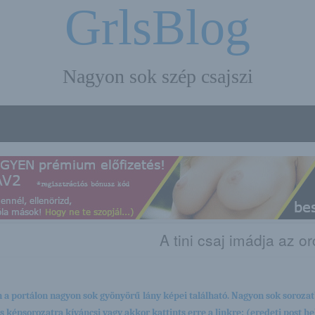
GrlsBlog
Nagyon sok szép csajszi
A tini csaj imádja az o
 a portálon nagyon sok gyönyörű lány képei található. Nagyon sok sorozat
es képsorozatra kíváncsi vagy akkor kattints erre a linkre: (eredeti post hel