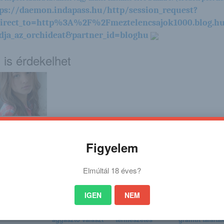
ps://daemon.indapass.hu/http/session_request?
direct_to=http%3A%2F%2Fmeztelencsajok1000.blog.h
ja_az_orchideat&partner_id=bloghu
 is érdekelhet
sha
Ferenc pápa
Ettől tartott
Elmaradt az
temetése: Nem
Zelenszkij: Putyin
Armand Duplan
akármit szúrtak ki
válaszolt az ukrá...
csoda: Megvan
Figyelem
a Sze...
vb-ar...
Elmúltál 18 éves?
IGEN
NEM
nna
Arne Slot
Hatalmas
Hátborzongató
aggasztó választ
természetes
graffitit találtak