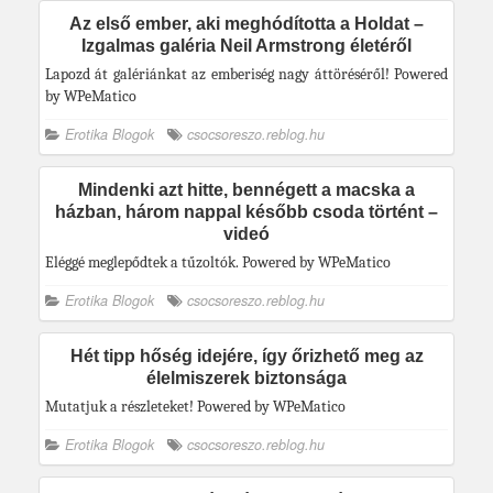
Az első ember, aki meghódította a Holdat –
Izgalmas galéria Neil Armstrong életéről
Lapozd át galériánkat az emberiség nagy áttöréséről! Powered
by WPeMatico
Erotika Blogok
csocsoreszo.reblog.hu
Mindenki azt hitte, bennégett a macska a
házban, három nappal később csoda történt –
videó
Eléggé meglepődtek a tűzoltók. Powered by WPeMatico
Erotika Blogok
csocsoreszo.reblog.hu
Hét tipp hőség idejére, így őrizhető meg az
élelmiszerek biztonsága
Mutatjuk a részleteket! Powered by WPeMatico
Erotika Blogok
csocsoreszo.reblog.hu