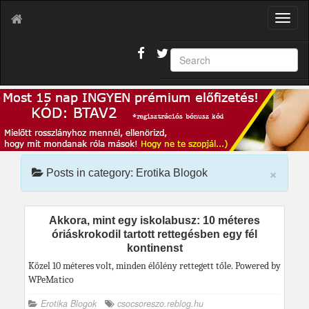
T
o
g
g
l
e
n
a
v
i
g
×
a
Posts in category: Erotika Blogok
t
i
o
Akkora, mint egy iskolabusz: 10 méteres
n
óriáskrokodil tartott rettegésben egy fél
kontinenst
Közel 10 méteres volt, minden élőlény rettegett tőle. Powered by
WPeMatico
Erotika Blogok
csocsoreszo.reblog.hu