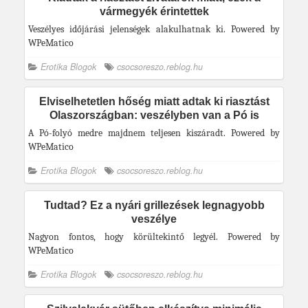
vármegyék érintettek
Veszélyes időjárási jelenségek alakulhatnak ki. Powered by
WPeMatico
Erotika Blogok
csocsoreszo.reblog.hu
Elviselhetetlen hőség miatt adtak ki riasztást
Olaszországban: veszélyben van a Pó is
A Pó-folyó medre majdnem teljesen kiszáradt. Powered by
WPeMatico
Erotika Blogok
csocsoreszo.reblog.hu
Tudtad? Ez a nyári grillezések legnagyobb
veszélye
Nagyon fontos, hogy körültekintő legyél. Powered by
WPeMatico
Erotika Blogok
csocsoreszo.reblog.hu