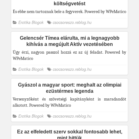
költségvetést
És ebbe nem tartoznak bele a fegyverek. Powered by WPeMatico
Erotika Blogok
csocsoreszo.reblog.hu
Gelencsér Tímea elárulta, mi a legnagyobb
kihívás a megújult Aktív vezetésében
Úgy érzi, nagyon passzol hozzá ez az új feladat. Powered by
WPeMatico
Erotika Blogok
csocsoreszo.reblog.hu
Gyászol a magyar sport: meghalt az olimpiai
ezüstérmes legenda
Versenyzőként és szövetségi kapitányként is maradandót
alkotott. Powered by WPeMatico
Erotika Blogok
csocsoreszo.reblog.hu
Ez az elfeledett szerv sokkal fontosabb lehet,
mint hittük