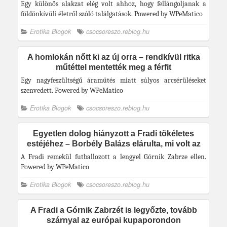
Egy különös alakzat elég volt ahhoz, hogy fellángoljanak a
földönkívüli életről szóló találgatások. Powered by WPeMatico
Erotika Blogok
csocsoreszo.reblog.hu
A homlokán nőtt ki az új orra – rendkívül ritka
műtéttel mentették meg a férfit
Egy nagyfeszültségű áramütés miatt súlyos arcsérüléseket
szenvedett. Powered by WPeMatico
Erotika Blogok
csocsoreszo.reblog.hu
Egyetlen dolog hiányzott a Fradi tökéletes
estéjéhez – Borbély Balázs elárulta, mi volt az
A Fradi remekül futballozott a lengyel Górnik Zabrze ellen.
Powered by WPeMatico
Erotika Blogok
csocsoreszo.reblog.hu
A Fradi a Górnik Zabrzét is legyőzte, tovább
szárnyal az európai kupaporondon