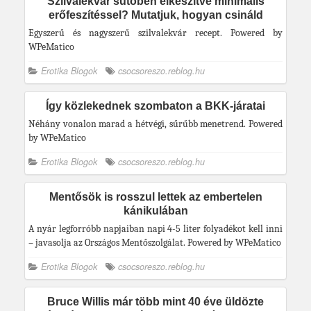
Szilvalekvár sütőben elkészítve minimális
erőfeszítéssel? Mutatjuk, hogyan csináld
Egyszerű és nagyszerű szilvalekvár recept. Powered by
WPeMatico
Erotika Blogok
csocsoreszo.reblog.hu
Így közlekednek szombaton a BKK-járatai
Néhány vonalon marad a hétvégi, sűrűbb menetrend. Powered
by WPeMatico
Erotika Blogok
csocsoreszo.reblog.hu
Mentősök is rosszul lettek az embertelen
kánikulában
A nyár legforróbb napjaiban napi 4-5 liter folyadékot kell inni
– javasolja az Országos Mentőszolgálat. Powered by WPeMatico
Erotika Blogok
csocsoreszo.reblog.hu
Bruce Willis már több mint 40 éve üldözte