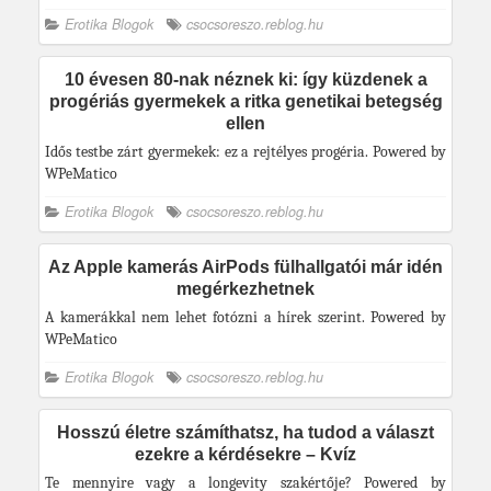
Erotika Blogok
csocsoreszo.reblog.hu
10 évesen 80-nak néznek ki: így küzdenek a
progériás gyermekek a ritka genetikai betegség
ellen
Idős testbe zárt gyermekek: ez a rejtélyes progéria. Powered by
WPeMatico
Erotika Blogok
csocsoreszo.reblog.hu
Az Apple kamerás AirPods fülhallgatói már idén
megérkezhetnek
A kamerákkal nem lehet fotózni a hírek szerint. Powered by
WPeMatico
Erotika Blogok
csocsoreszo.reblog.hu
Hosszú életre számíthatsz, ha tudod a választ
ezekre a kérdésekre – Kvíz
Te mennyire vagy a longevity szakértője? Powered by