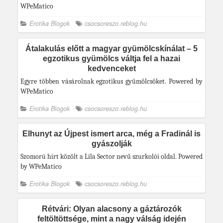
WPeMatico
Erotika Blogok
csocsoreszo.reblog.hu
Átalakulás előtt a magyar gyümölcskínálat – 5
egzotikus gyümölcs váltja fel a hazai
kedvenceket
Egyre többen vásárolnak egzotikus gyümölcsöket. Powered by
WPeMatico
Erotika Blogok
csocsoreszo.reblog.hu
Elhunyt az Újpest ismert arca, még a Fradinál is
gyászolják
Szomorú hírt közölt a Lila Sector nevű szurkolói oldal. Powered
by WPeMatico
Erotika Blogok
csocsoreszo.reblog.hu
Rétvári: Olyan alacsony a gáztározók
feltöltöttsége, mint a nagy válság idején