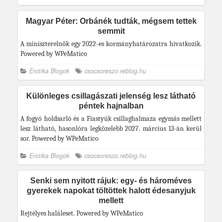
Magyar Péter: Orbánék tudták, mégsem tettek
semmit
A miniszterelnök egy 2022-es kormányhatározatra hivatkozik.
Powered by WPeMatico
Erotika Blogok
csocsoreszo.reblog.hu
Különleges csillagászati jelenség lesz látható
péntek hajnalban
A fogyó holdsarló és a Fiastyúk csillaghalmaza egymás mellett
lesz látható, hasonlóra legközelebb 2027. március 13-án kerül
sor. Powered by WPeMatico
Erotika Blogok
csocsoreszo.reblog.hu
Senki sem nyitott rájuk: egy- és hároméves
gyerekek napokat töltöttek halott édesanyjuk
mellett
Rejtélyes haláleset. Powered by WPeMatico