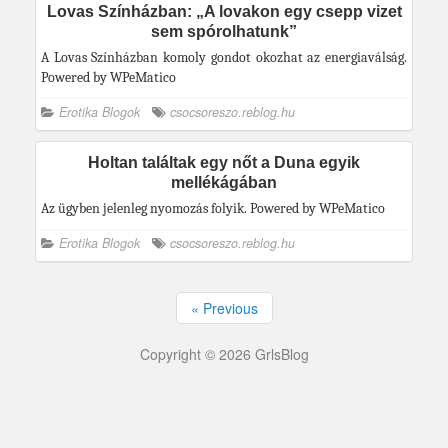
Lovas Színházban: „A lovakon egy csepp vizet
sem spórolhatunk”
A Lovas Színházban komoly gondot okozhat az energiaválság.
Powered by WPeMatico
Erotika Blogok
csocsoreszo.reblog.hu
Holtan találtak egy nőt a Duna egyik
mellékágában
Az ügyben jelenleg nyomozás folyik. Powered by WPeMatico
Erotika Blogok
csocsoreszo.reblog.hu
« Previous
Copyright © 2026 GrlsBlog