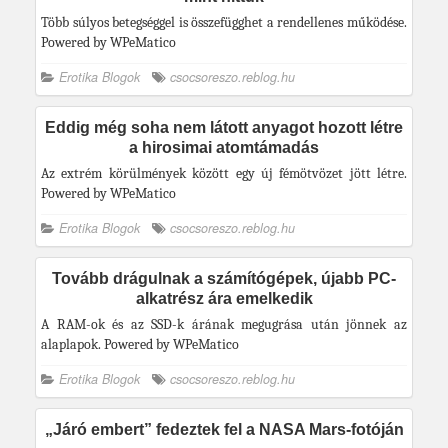
Több súlyos betegséggel is összefügghet a rendellenes működése.
Powered by WPeMatico
Erotika Blogok
csocsoreszo.reblog.hu
Eddig még soha nem látott anyagot hozott létre
a hirosimai atomtámadás
Az extrém körülmények között egy új fémötvözet jött létre.
Powered by WPeMatico
Erotika Blogok
csocsoreszo.reblog.hu
Tovább drágulnak a számítógépek, újabb PC-
alkatrész ára emelkedik
A RAM-ok és az SSD-k árának megugrása után jönnek az
alaplapok. Powered by WPeMatico
Erotika Blogok
csocsoreszo.reblog.hu
„Járó embert” fedeztek fel a NASA Mars-fotóján