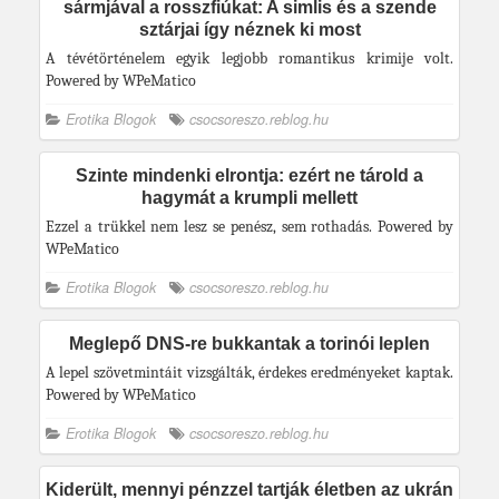
sármjával a rosszfiúkat: A simlis és a szende
sztárjai így néznek ki most
A tévétörténelem egyik legjobb romantikus krimije volt.
Powered by WPeMatico
Erotika Blogok
csocsoreszo.reblog.hu
Szinte mindenki elrontja: ezért ne tárold a
hagymát a krumpli mellett
Ezzel a trükkel nem lesz se penész, sem rothadás. Powered by
WPeMatico
Erotika Blogok
csocsoreszo.reblog.hu
Meglepő DNS-re bukkantak a torinói leplen
A lepel szövetmintáit vizsgálták, érdekes eredményeket kaptak.
Powered by WPeMatico
Erotika Blogok
csocsoreszo.reblog.hu
Kiderült, mennyi pénzzel tartják életben az ukrán