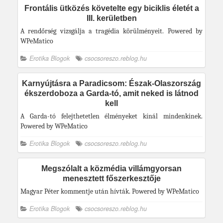
Frontális ütközés követelte egy biciklis életét a
III. kerületben
A rendőrség vizsgálja a tragédia körülményeit. Powered by
WPeMatico
Erotika Blogok
csocsoreszo.reblog.hu
Karnyújtásra a Paradicsom: Észak-Olaszország
ékszerdoboza a Garda-tó, amit neked is látnod
kell
A Garda-tó felejthetetlen élményeket kínál mindenkinek.
Powered by WPeMatico
Erotika Blogok
csocsoreszo.reblog.hu
Megszólalt a közmédia villámgyorsan
menesztett főszerkesztője
Magyar Péter kommentje után hívták. Powered by WPeMatico
Erotika Blogok
csocsoreszo.reblog.hu