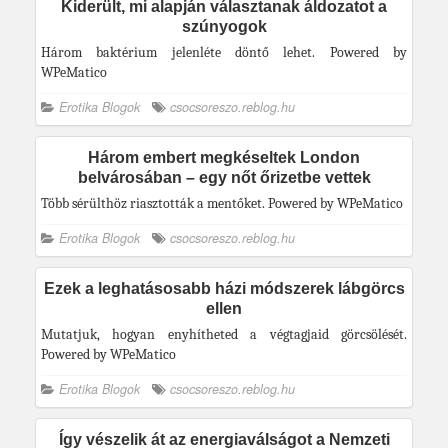
Kiderült, mi alapján választanak áldozatot a
szúnyogok
Három baktérium jelenléte döntő lehet. Powered by
WPeMatico
Erotika Blogok
csocsoreszo.reblog.hu
Három embert megkéseltek London
belvárosában – egy nőt őrizetbe vettek
Több sérülthöz riasztották a mentőket. Powered by WPeMatico
Erotika Blogok
csocsoreszo.reblog.hu
Ezek a leghatásosabb házi módszerek lábgörcs
ellen
Mutatjuk, hogyan enyhítheted a végtagjaid görcsölését.
Powered by WPeMatico
Erotika Blogok
csocsoreszo.reblog.hu
Így vészelik át az energiaválságot a Nemzeti