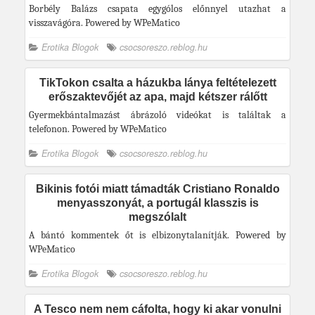
Borbély Balázs csapata egygólos előnnyel utazhat a
visszavágóra. Powered by WPeMatico
Erotika Blogok
csocsoreszo.reblog.hu
TikTokon csalta a házukba lánya feltételezett
erőszaktevőjét az apa, majd kétszer rálőtt
Gyermekbántalmazást ábrázoló videókat is találtak a
telefonon. Powered by WPeMatico
Erotika Blogok
csocsoreszo.reblog.hu
Bikinis fotói miatt támadták Cristiano Ronaldo
menyasszonyát, a portugál klasszis is
megszólalt
A bántó kommentek őt is elbizonytalanítják. Powered by
WPeMatico
Erotika Blogok
csocsoreszo.reblog.hu
A Tesco nem nem cáfolta, hogy ki akar vonulni