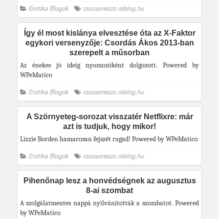
Erotika Blogok
csocsoreszo.reblog.hu
Így él most kislánya elvesztése óta az X-Faktor
egykori versenyzője: Csordás Ákos 2013-ban
szerepelt a műsorban
Az énekes jó ideig nyomozóként dolgozott. Powered by
WPeMatico
Erotika Blogok
csocsoreszo.reblog.hu
A Szörnyeteg-sorozat visszatér Netflixre: már
azt is tudjuk, hogy mikor!
Lizzie Borden hamarosan fejszét ragad! Powered by WPeMatico
Erotika Blogok
csocsoreszo.reblog.hu
Pihenőnap lesz a honvédségnek az augusztus
8-ai szombat
A szolgálatmentes nappá nyilvánították a szombatot. Powered
by WPeMatico