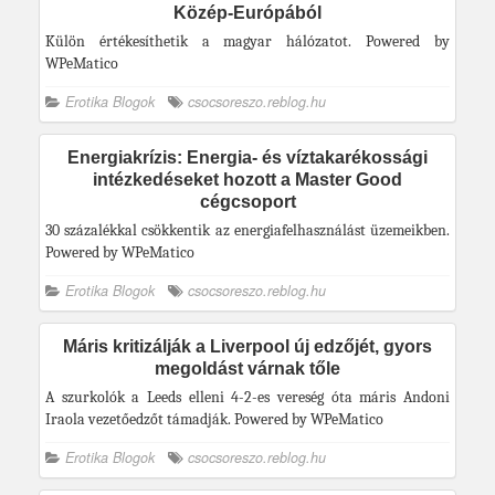
Közép-Európából
Külön értékesíthetik a magyar hálózatot. Powered by
WPeMatico
Erotika Blogok
csocsoreszo.reblog.hu
Energiakrízis: Energia- és víztakarékossági
intézkedéseket hozott a Master Good
cégcsoport
30 százalékkal csökkentik az energiafelhasználást üzemeikben.
Powered by WPeMatico
Erotika Blogok
csocsoreszo.reblog.hu
Máris kritizálják a Liverpool új edzőjét, gyors
megoldást várnak tőle
A szurkolók a Leeds elleni 4-2-es vereség óta máris Andoni
Iraola vezetőedzőt támadják. Powered by WPeMatico
Erotika Blogok
csocsoreszo.reblog.hu