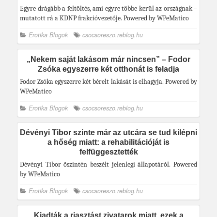
Egyre drágább a feltöltés, ami egyre többe kerül az országnak –
mutatott rá a KDNP frakcióvezetője. Powered by WPeMatico
Erotika Blogok
csocsoreszo.reblog.hu
„Nekem saját lakásom már nincsen” – Fodor
Zsóka egyszerre két otthonát is feladja
Fodor Zsóka egyszerre két bérelt lakását is elhagyja. Powered by
WPeMatico
Erotika Blogok
csocsoreszo.reblog.hu
Dévényi Tibor szinte már az utcára se tud kilépni
a hőség miatt: a rehabilitációját is
felfüggesztették
Dévényi Tibor őszintén beszélt jelenlegi állapotáról. Powered
by WPeMatico
Erotika Blogok
csocsoreszo.reblog.hu
Kiadták a riasztást zivatarok miatt, ezek a