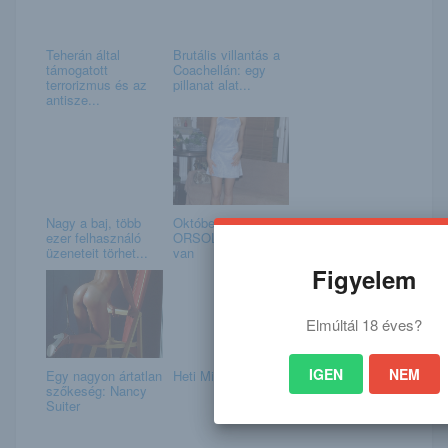
Teherán által
Brutális villantás a
támogatott
Coachellán: egy
terrorizmus és az
pillanat alat...
antisze...
Nagy a baj, több
Október 21. –
ezer felhasználó
ORSOLYA napja
üzeneteit törhet...
van
Figyelem
Elmúltál 18 éves?
IGEN
NEM
Egy nagyon ártatlan
Heti Mix
szőkeség: Nancy
Suiter