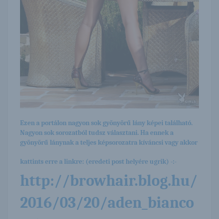
Ezen a portálon nagyon sok gyönyörű lány képei található.
Nagyon sok sorozatból tudsz választani. Ha ennek a
gyönyörű lánynak a teljes képsorozatra kíváncsi vagy akkor
kattints erre a linkre: (eredeti post helyére ugrik) -:-
http://browhair.blog.hu/
2016/03/20/aden_bianco