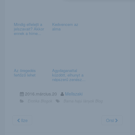
Mindig elfelejti a
Kedvencem az
jelszavait? Akkor
alma
ennek a hírne...
Az öregedés
Agydaganattal
fertőző lehet
küzdött, elhunyt a
népszerű zenész...
2016.március.20
Mellszaki
Erotika Blogok
Barna hajú lányok Blog
Ilze
Orsi