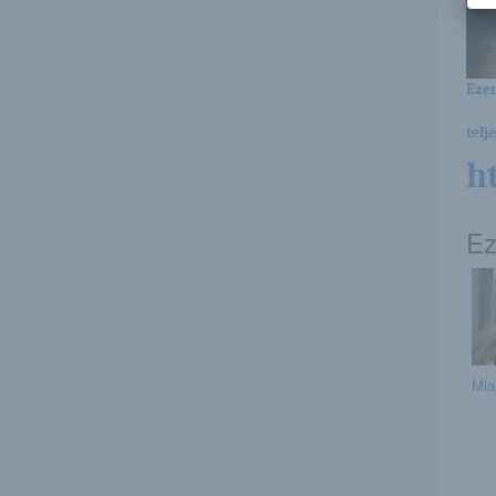
Ezen
telj
h
Ez
Mia