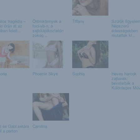
álos tragédia –
Örömkönnyek a
Tiffany
Szülők figyelem
lc órán át az
foci-vb-n, a
Népszerű
ban felejt...
sajtótájékoztatón
édességekben
zokog...
mutattak ki...
oria
Phoenix Skye
Sophia
Heves harcok
zajlanak:
bevetették a
Különleges Műv
i és Gabi sétára
Carolina
l a parton