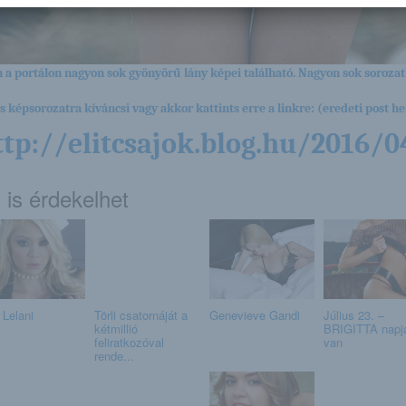
 a portálon nagyon sok gyönyörű lány képei található. Nagyon sok sorozat
es képsorozatra kíváncsi vagy akkor kattints erre a linkre: (eredeti post hel
ttp://elitcsajok.blog.hu/2016/0
 is érdekelhet
 Lelani
Törli csatornáját a
Genevieve Gandi
Július 23. –
kétmillió
BRIGITTA napj
feliratkozóval
van
rende...