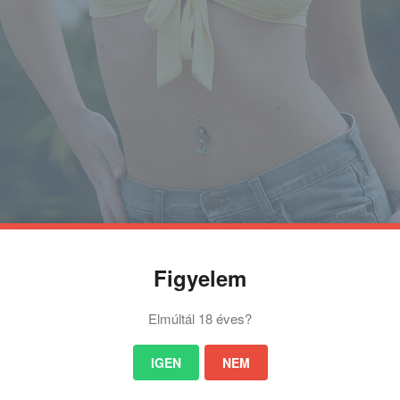
Figyelem
Elmúltál 18 éves?
IGEN
NEM