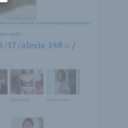
ból tudsz választani. Ha ennek a gyönyörű lánynak a
yére ugrik) -:-
4/17/alexis_148
/
Beauty Dior
Selina szerény
a