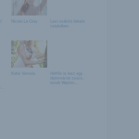
!
Nicole La Cray
Lexi csábító fekete
csipkében
Katie Vernola
Hétfőn is lesz egy
diplomáciai csúcs,
ismét Washin...
...