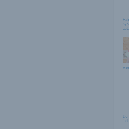
Hal
nyo
autó
Vikt
Den
indu