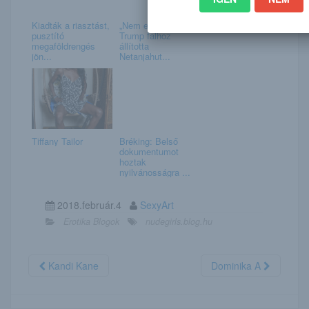
Kiadták a riasztást,
„Nem engedem!” –
pusztító
Trump falhoz
megaföldrengés
állította
jön...
Netanjahut...
Tiffany Tailor
Bréking: Belső
dokumentumot
hoztak
nyilvánosságra ...
2018.február.4
SexyArt
Erotika Blogok
nudegirls.blog.hu
Kandi Kane
Dominika A