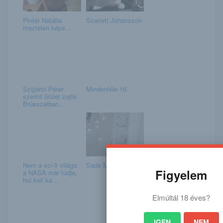
Pintér Natália
Scarlett Johansson
meztelen képe…
Szijjártó Péter
Mindenféle 16
szerint őrület zajlik
Brüsszelben...
Nem a sci-fi világa:
Sade Mare
Figyelem
a NASA már tudja,
hol kell ke...
Elmúltál 18 éves?
IGEN
NEM