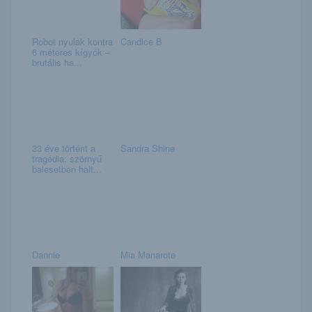
Robot nyulak kontra
Candice B
6 méteres kígyók –
brutális ha...
33 éve történt a
Sandra Shine
tragédia: szörnyű
balesetben halt...
Dannie
Mia Manarote