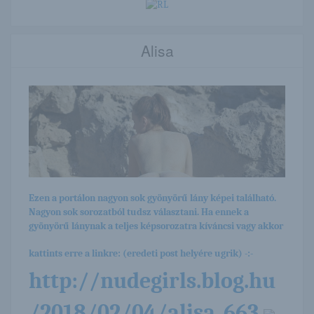
Alisa
Ezen a portálon nagyon sok gyönyörű lány képei található.
Nagyon sok sorozatból tudsz választani. Ha ennek a
gyönyörű lánynak a teljes képsorozatra kíváncsi vagy akkor
kattints erre a linkre: (eredeti post helyére ugrik) -:-
http://nudegirls.blog.hu
/2018/02/04/alisa_663