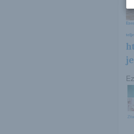
Ezen
telj
h
je
Ez
Zita