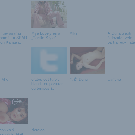
i bevásárlás
Mya Lovely és a
Vika
A Duna újabb
san: itt a SPAR
„Ghetto Style”
áldozatot vetett
on Kánaán...
partra: egy fiatal
i Mix
eratos est turpis
邓森 Deng
Carisha
blandit eu porttitor
eu tempus i...
apnivaló
Nordica
temellek: Gail