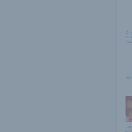
Ősz
oko
Kup
Het
Har
kör