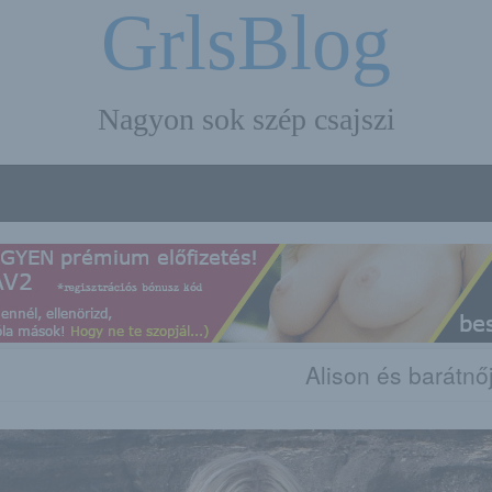
GrlsBlog
Nagyon sok szép csajszi
Alison és barátnő