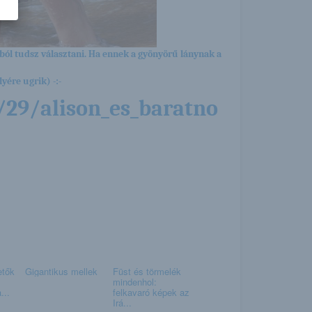
ból tudsz választani. Ha ennek a gyönyörű lánynak a
yére ugrik) -:-
/29/alison_es_baratno
etők
Gigantikus mellek
Füst és törmelék
mindenhol:
...
felkavaró képek az
Irá...