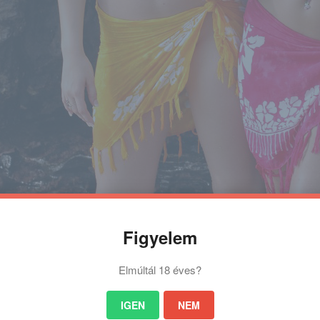
Figyelem
Elmúltál 18 éves?
IGEN
NEM