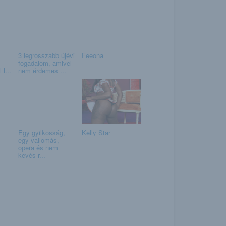
3 legrosszabb újévi
Feeona
fogadalom, amivel
 l...
nem érdemes ...
Egy gyilkosság,
Kelly Star
egy vallomás,
opera és nem
kevés r...