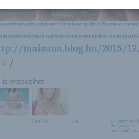
 a portálon nagyon sok gyönyörű lány képei található. Nagyon sok sorozat
es képsorozatra kíváncsi vagy akkor kattints erre a linkre: (eredeti post hel
ttp://maisuna.blog.hu/2015/12
/
 is érdekelhet
Cara Mell
Lija
Elhibázott bünt
és nyolc perc
rövidzárlat a ma