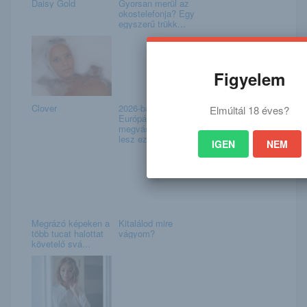
Daisy Gold
Gyorsan merül az
okostelefonja? Egy
egyszerű trükk...
Figyelem
Clover
2026-ban már
Elmúltál 18 éves?
Európában is
megvásárolható
lesz ez a...
IGEN
NEM
Megrázó képeken a
Kitalálod mire
több tucat halottat
vágyom?
követelő svá...