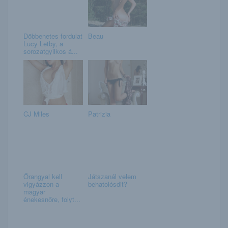
Döbbenetes fordulat
Beau
Lucy Letby, a
sorozatgyilkos á...
CJ Miles
Patrizia
Őrangyal kell
Játszanál velem
vigyázzon a
behatolósdit?
magyar
énekesnőre, folyt...