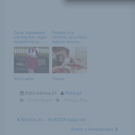
Dunai hajóbaleset:
Felejtse el a
ma helyezik végső
citromot, ez a titkos
nyugalomra az...
fegyver azonna...
Amy Latina
Tianna
2023.március.21
Pinkfuga
Erotika Blogok
Pinkfuga Blog
Március 20. – KLAUDIA napja van
Amber a konyhapulton