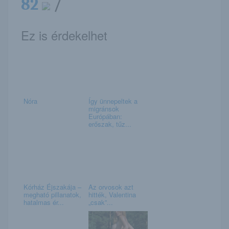
82
/
Ez is érdekelhet
Nóra
Így ünnepeltek a
migránsok
Európában:
erőszak, tűz...
Kórház Éjszakája –
Az orvosok azt
megható pillanatok,
hitték, Valentina
hatalmas ér...
„csak”...