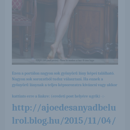
Ezen a portálon nagyon sok gyönyörű lány képei található.
Nagyon sok sorozatból tudsz választani. Ha ennek a
gyönyörű lánynak a teljes képsorozatra kíváncsi vagy akkor
kattints erre a linkre: (eredeti post helyére ugrik) -:-
http://ajoedesanyadbelu
lrol.blog.hu/2015/11/04/