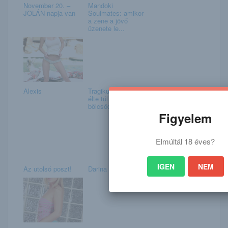
November 20. –
Mandoki
JOLÁN napja van
Soulmates: amikor
a zene a jövő
üzenete le...
Alexis
Tragikus vég: nem
élte túl az első
bölcsődei napjá...
Figyelem
Elmúltál 18 éves?
IGEN
NEM
Az utolsó poszt!
Darina L