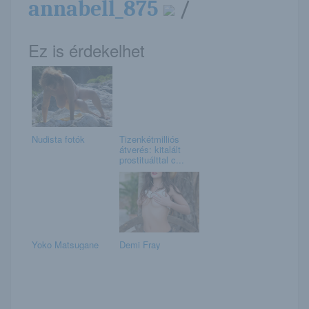
annabell_875
/
Ez is érdekelhet
Nudista fotók
Tizenkétmilliós
átverés: kitalált
prostituálttal c...
Yoko Matsugane
Demi Fray