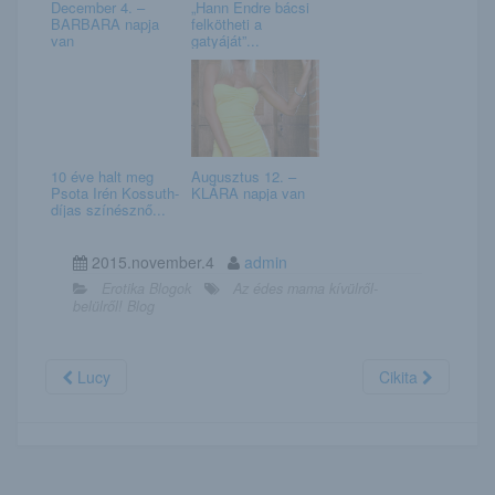
December 4. –
„Hann Endre bácsi
BARBARA napja
felkötheti a
van
gatyáját”...
10 éve halt meg
Augusztus 12. –
Psota Irén Kossuth-
KLÁRA napja van
díjas színésznő...
2015.november.4
admin
Erotika Blogok
Az édes mama kívülről-
belülről! Blog
Lucy
Cikita