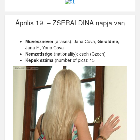
Április 19. – ZSERALDINA napja van
Művésznevei
(aliases): Jana Cova,
Geraldine,
Jana F., Yana Cova
Nemzetisége
(nationality): cseh (Czech)
Képek száma
(number of pics): 15