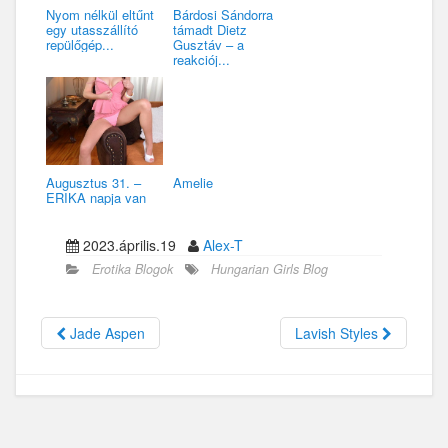
Nyom nélkül eltűnt
Bárdosi Sándorra
egy utasszállító
támadt Dietz
repülőgép...
Gusztáv – a
reakciój...
Augusztus 31. –
Amelie
ERIKA napja van
2023.április.19
Alex-T
Erotika Blogok
Hungarian Girls Blog
Jade Aspen
Lavish Styles