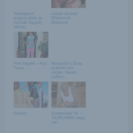
Verstappent
Leszbi nővérek:
megszívatták az
Rhianna és
Osztrák Nagydíj
Mckenzie
időmér...
Pink hegyek – Ana
Mostantól a 23-as
Foxxx
számról nem
Jordan, hanem
LeBron...
Stefany
Szeptember 19. –
VILHELMINA napja
van