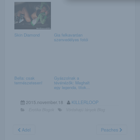
Skin Diamond
Gia felkavaróan
szenvedélyes fotói
Bella: csak
Gyászolnak a
természetesen!
tévénézők: Meghalt
egy legenda, titok...
2015.november.18
KILLERLOOP
Erotika Blogok
Vöröshajú lányok Blog
Adel
Peaches