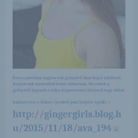
Ezen a portálon nagyon sok gyönyörű lány képei található.
Nagyon sok sorozatból tudsz választani. Ha ennek a
gyönyörű lánynak a teljes képsorozatra kíváncsi vagy akkor
kattints erre a linkre: (eredeti post helyére ugrik) -:-
http://gingergirls.blog.h
u/2015/11/18/ava_194