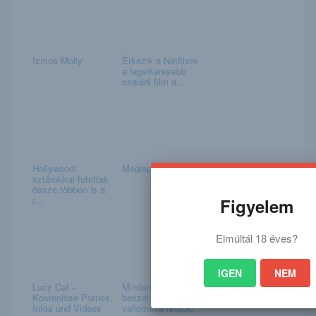
Izmos Molly
Érkezik a Netflixre
a legsikeresebb
családi film a...
Hollywoodi
Meglepetés
sztárokkal futottak
össze többen is a
r...
Figyelem
Elmúltál 18 éves?
IGEN
NEM
Lucy Cat –
Mindenki erről
Kostenlose Pornos,
beszél: Ádám Sofi
Infos und Videos
vallomása letagló...