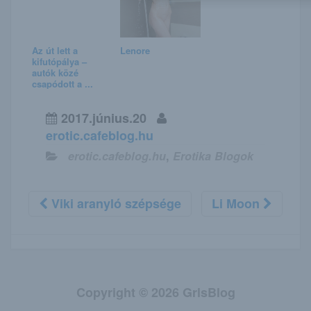
Az út lett a
Lenore
kifutópálya –
autók közé
csapódott a ...
2017.június.20
erotic.cafeblog.hu
erotic.cafeblog.hu
,
Erotika Blogok
Viki aranyló szépsége
Li Moon
Copyright © 2026 GrlsBlog