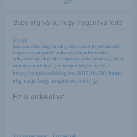
Baby alig várja, hogy magadévá tedd!
Ezen a portálon nagyon sok gyönyörű lány képei található.
Nagyon sok sorozatból tudsz választani. Ha ennek a
gyönyörű lánynak a teljes képsorozatra kíváncsi vagy akkor
kattints erre a linkre: (eredeti post helyére ugrik) -:-
http://erotic.cafeblog.hu/2017/06/20/baby-
alig-varja-hogy-magadeva-tedd/
Ez is érdekelhet
Ez gyorsan ment:
Ezt meg kell