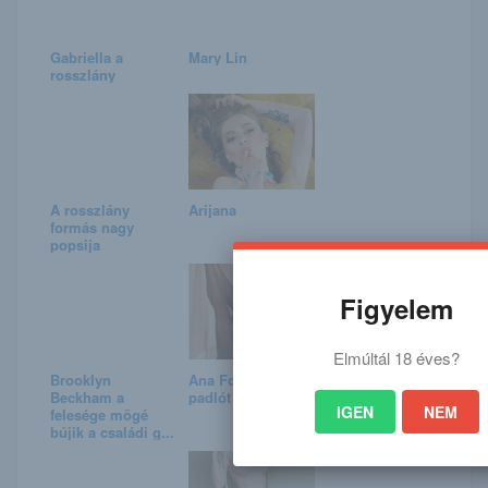
Gabriella a
Mary Lin
rosszlány
A rosszlány
Arijana
formás nagy
popsija
Figyelem
Elmúltál 18 éves?
Brooklyn
Ana Foxxxtól
Beckham a
padlót fogsz!
IGEN
NEM
felesége mögé
bújik a családi g...