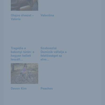
Olajos élvezet –
Valentina
Valerie
Tragédia a
Szoboszlai
bakonyi túrán: a
Dominik vállalja a
hegyen kellett
felelősséget az
leszáll...
elve...
Davon Kim
Peaches