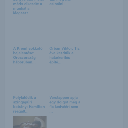
máris elkezdte a
csinálni!
munkát a
Megaszt...
A Kreml sokkoló
Orbán Viktor: Tíz
bejelentése:
éve kezdtük a
Oroszország
határkerítés
háborúban...
építé...
Folytatódik a
Verstappen apja
szingapúri
egy dolgot még a
botrány: Hamilton
fia kedvéért sem
reagált...
...