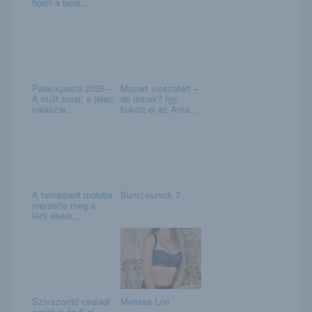
hódít a borá...
Palackposta 2026 –
Mozart visszatért –
A múlt sorai, a jelen
de minek? Így
válaszai...
bukott el az Ama...
A felrobbant mobilja
Sunci-puncik 7
mentette meg a
férfi életét...
Szívszorító családi
Melissa Lori
emléket árult el