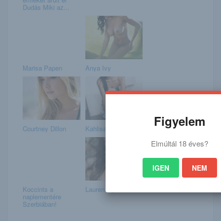
Dudás Miki az...
Marisa Papen
Anya Ivy
Figyelem
Courtney Dillon
Kahlisa
Elmúltál 18 éves?
IGEN
NEM
Koccints a
Lauren (2)
naplementére
Szerbiában!