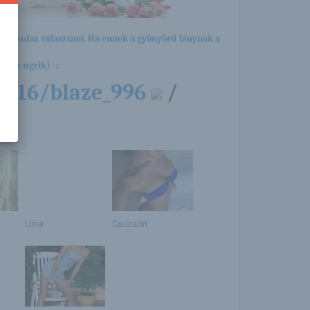
ból tudsz választani. Ha ennek a gyönyörű lánynak a
yére ugrik) -:-
2/16/blaze_996
/
Uma
Csücsöri