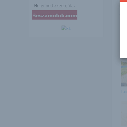
Ezen
telj
h
Ez
Luc