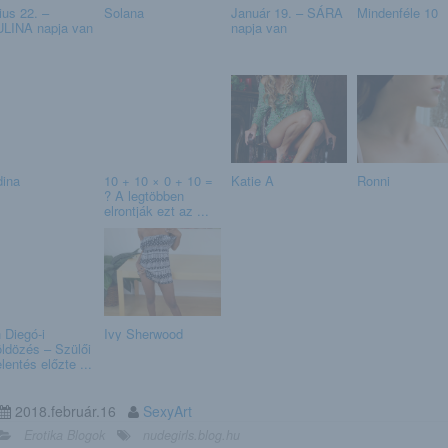
ius 22. –
Solana
Január 19. – SÁRA
Mindenféle 10
LINA napja van
napja van
ina
10 + 10 × 0 + 10 =
Katie A
Ronni
? A legtöbben
elrontják ezt az ...
 Diegó-i
Ivy Sherwood
öldözés – Szülői
lentés előzte ...
2018.február.16
SexyArt
Erotika Blogok
nudegirls.blog.hu