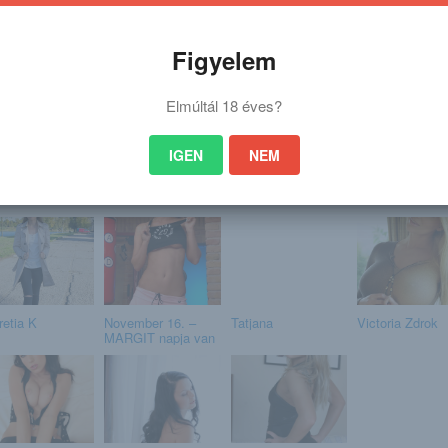
Figyelem
 a portálon nagyon sok gyönyörű lány képei található. Nagyon sok sorozat
es képsorozatra kíváncsi vagy akkor kattints erre a linkre: (eredeti post hel
Elmúltál 18 éves?
ttp://nudegirls.blog.hu/2018/0
IGEN
NEM
 is érdekelhet
retia K
November 16. –
Tatjana
Victoria Zdrok
MARGIT napja van