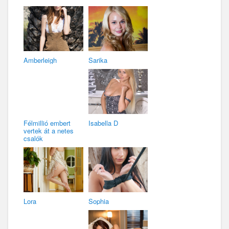
Amberleigh
Sarika
Félmillió embert
Isabella D
vertek át a netes
csalók
Lora
Sophia