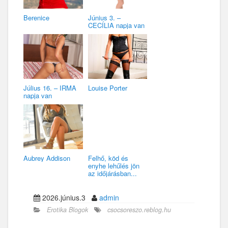
Berenice
Június 3. –
CECÍLIA napja van
Július 16. – IRMA
Louise Porter
napja van
Aubrey Addison
Felhő, köd és
enyhe lehűlés jön
az időjárásban...
2026.június.3
admin
Erotika Blogok
csocsoreszo.reblog.hu