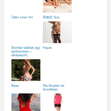
Üdén szexi tini
郭婉祈 Guo
Bombát találtak egy
Figure
építkezésen –
elképesztő...
Beau
Ria fényben és
árnyékban