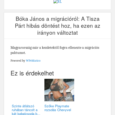
Bóka János a migrációról: A Tisza
Párt hibás döntést hoz, ha ezen az
irányon változtat
Magyarország már a kezdetektől fogva ellenezte a migrációs
paktumot.
Powered by
WPeMatico
Ez is érdekelhet
Szinte átlátszó
Szőke Playmate
ruhában táncolt a
rozsdás Chevyvel
két kebelcsoda b...