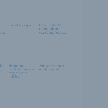
Jamaikai csajok
Orbán Viktor 13
órakor élőben
s az
évzáró interjút ad...
do
Hétköznapi
„Hálásak vagyunk”
módszer mentette
– hatalmas sik...
meg a férfit a
haláltó...