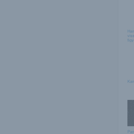
Ham
vis
figy
Kam
Pa