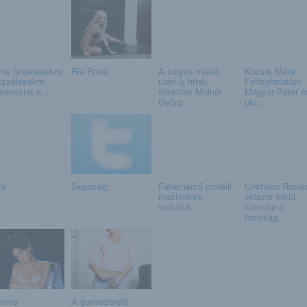
is hirdetésekre,
Ria Rose
A súlyos műtét
Kocsis Máté:
szaélésekre
után új hírek
Felfoghatatlan
elmeztet a ...
érkeztek Molnár
Magyar Péter é
Györg...
ukr...
i
Segítség!
Fehérnemű modell
Cristiano Ronal
meztelenre
először kerül
vetkőzik
szembe a
focivilág...
mmie
A gumiszerelő