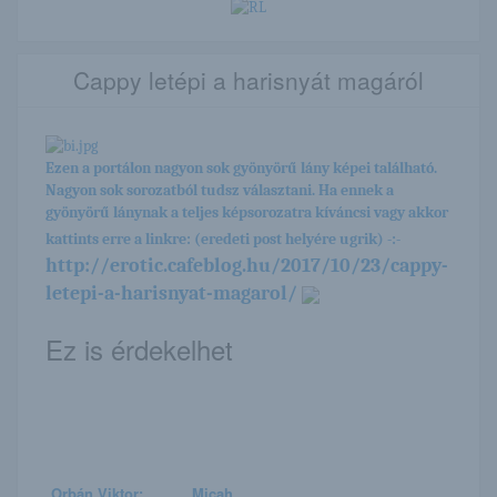
Cappy letépi a harisnyát magáról
Ezen a portálon nagyon sok gyönyörű lány képei található.
Nagyon sok sorozatból tudsz választani. Ha ennek a
gyönyörű lánynak a teljes képsorozatra kíváncsi vagy akkor
kattints erre a linkre: (eredeti post helyére ugrik) -:-
http://erotic.cafeblog.hu/2017/10/23/cappy-
letepi-a-harisnyat-magarol/
Ez is érdekelhet
Orbán Viktor:
Micah