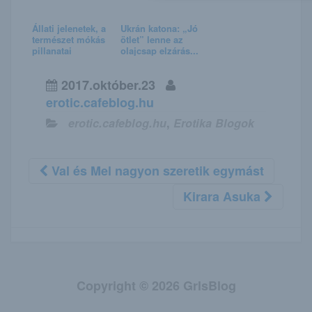
Állati jelenetek, a
Ukrán katona: „Jó
természet mókás
ötlet” lenne az
pillanatai
olajcsap elzárás...
2017.október.23
erotic.cafeblog.hu
erotic.cafeblog.hu
,
Erotika Blogok
Val és Mel nagyon szeretik egymást
Kirara Asuka
Copyright © 2026 GrlsBlog