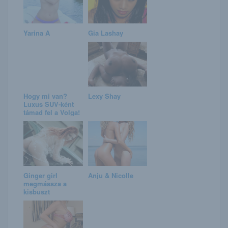
Yarina A
Gia Lashay
Hogy mi van?
Lexy Shay
Luxus SUV-ként
támad fel a Volga!
Ginger girl
Anju & Nicolle
megmássza a
kisbuszt