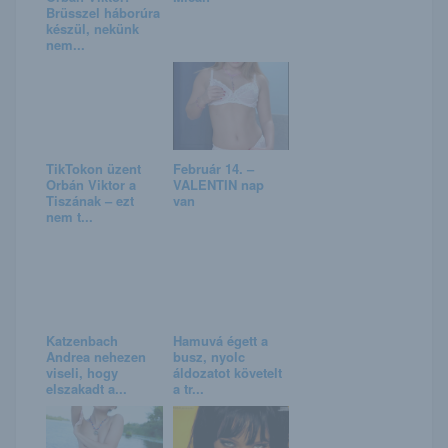
Brüsszel háborúra
készül, nekünk
nem...
TikTokon üzent
Február 14. –
Orbán Viktor a
VALENTIN nap
Tiszának – ezt
van
nem t...
Katzenbach
Hamuvá égett a
Andrea nehezen
busz, nyolc
viseli, hogy
áldozatot követelt
elszakadt a...
a tr...