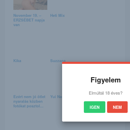
November 19. –
Heti Mix
ERZSÉBET napja
van
Kika
Suzzana
Figyelem
Elmúltál 18 éves?
Ezért nem jó ötlet
Yui Nagusako
nyaralás közben
fotókat posztol...
IGEN
NEM