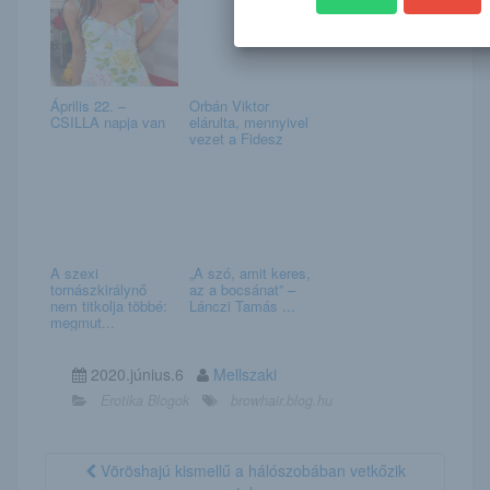
Április 22. –
Orbán Viktor
CSILLA napja van
elárulta, mennyivel
vezet a Fidesz
A szexi
„A szó, amit keres,
tornászkirálynő
az a bocsánat” –
nem titkolja többé:
Lánczi Tamás ...
megmut...
2020.június.6
Mellszaki
Erotika Blogok
browhair.blog.hu
Vöröshajú kismellű a hálószobában vetkőzik