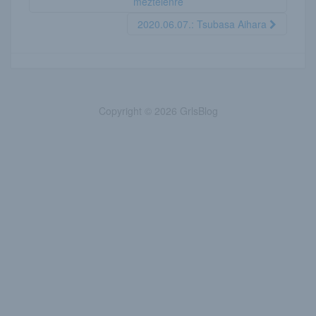
meztelenre
2020.06.07.: Tsubasa Aihara
Copyright © 2026 GrlsBlog