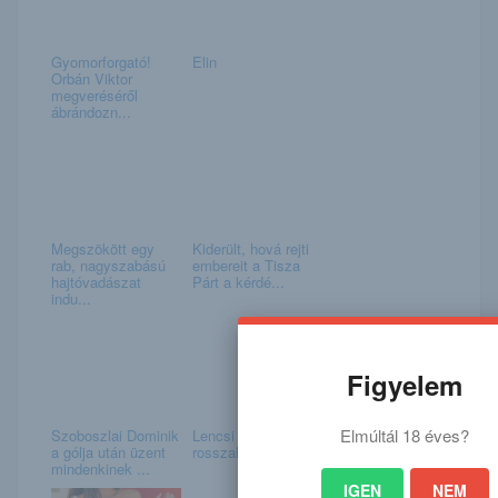
Gyomorforgató!
Elin
Orbán Viktor
megveréséről
ábrándozn...
Megszökött egy
Kiderült, hová rejti
rab, nagyszabású
embereit a Tisza
hajtóvadászat
Párt a kérdé...
indu...
Figyelem
Elmúltál 18 éves?
Szoboszlai Dominik
Lencsi csak veled
a gólja után üzent
rosszalkodna
mindenkinek ...
IGEN
NEM