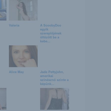
Valeria
A ScoobyDoo
egyik
szereplőjének
öltözött be a
kebe...
Alice May
Jade Pettyjohn,
amerikai
színésznő szinte a
képünk...