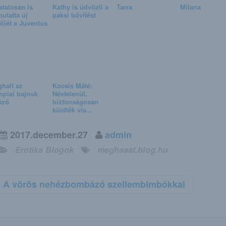
atalosan is
Kathy is üdvözli a
Tarra
Milana
utatta új
paksi bővítést
őjét a Juventus
halt az
Kocsis Máté:
mpiai bajnok
Névtelenül,
öző
biztonságosan
küldték vis...
2017.december.27
admin
Erotika Blogok
meghaaat.blog.hu
A vörös nehézbombázó szellembimbókkal