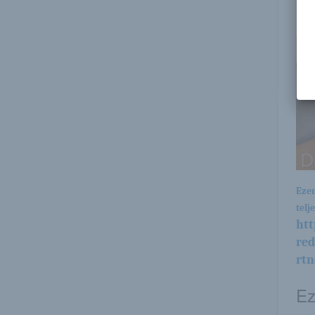
Ezen
telj
htt
re
rtn
Ez