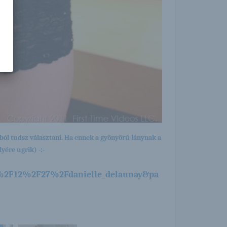
ból tudsz választani. Ha ennek a gyönyörű lánynak a
yére ugrik) -:-
%2F12%2F27%2Fdanielle_delaunay&pa