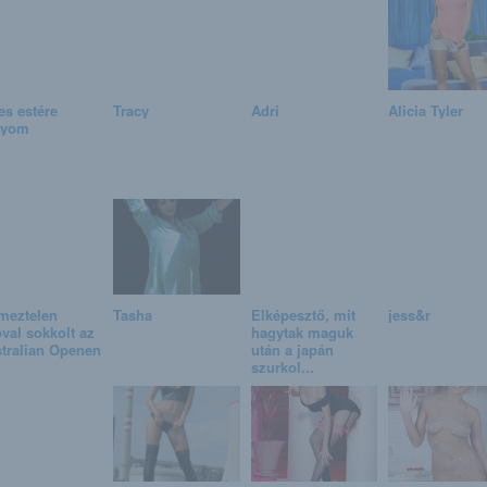
es estére
Tracy
Adri
Alicia Tyler
gyom
meztelen
Tasha
Elképesztő, mit
jess&r
óval sokkolt az
hagytak maguk
tralian Openen
után a japán
szurkol...