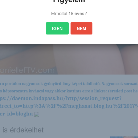
Elmúltál 18 éves?
IGEN
NEM
 a portálon nagyon sok gyönyörű lány képei található. Nagyon sok sorozat
es képsorozatra kíváncsi vagy akkor kattints erre a linkre: (eredeti post hel
ps://daemon.indapass.hu/http/session_request?
direct_to=http%3A%2F%2Fmeghaaat.blog.hu%2F2017
er_id=bloghu
 is érdekelhet