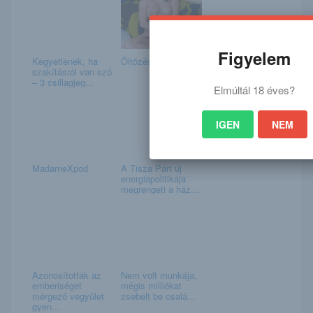
Figyelem
Kegyetlenek, ha
Öltözés
szakításról van szó
– 3 csillagjeg...
Elmúltál 18 éves?
IGEN
NEM
MadameXpod
A Tisza Párt új
energiapolitikája
megrengeti a ház...
Azonosították az
Nem volt munkája,
emberiséget
mégis milliókat
mérgező vegyület
zsebelt be csalá...
gyen...