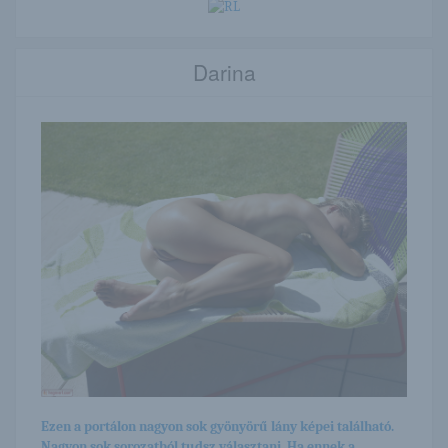
Darina
Ezen a portálon nagyon sok gyönyörű lány képei található.
Nagyon sok sorozatból tudsz választani. Ha ennek a