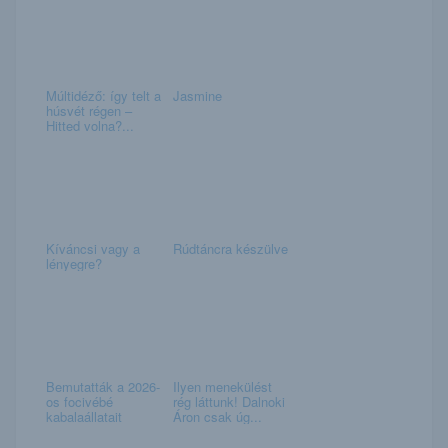
Múltidéző: így telt a
Jasmine
húsvét régen –
Hitted volna?...
Kíváncsi vagy a
Rúdtáncra készülve
lényegre?
Bemutatták a 2026-
Ilyen menekülést
os focivébé
rég láttunk! Dalnoki
kabalaállatait
Áron csak úg...