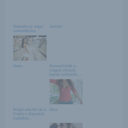
Gabriella az angol
Jennifer
cserediáklány
Gwen
Azonosították a
magyar olimpiai
bajnok holttestét,...
Bolgár ellenfél vár a
Alice
Fradira a Bajnokok
Ligájában...