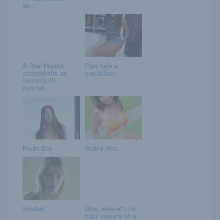
ge...
A Real Madrid
Pink fuga a
szerződtette az
nappaliban
ötszörös BL-
győztes ...
Paula Shy
Barbie Wee
Scarlett
Most érkezett: két
fiatal versenyző is