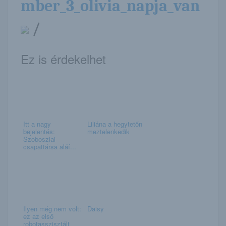
mber_3_olivia_napja_van
/
Ez is érdekelhet
Itt a nagy
Liliána a hegytetőn
bejelentés:
meztelenkedik
Szoboszlai
csapattársa aláí...
Ilyen még nem volt:
Daisy
ez az első
robotasszisztált