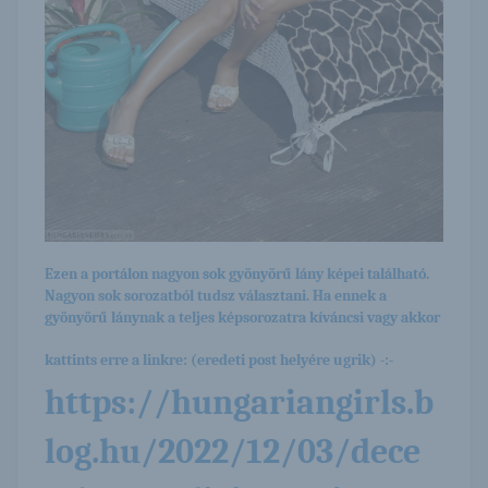
Ezen a portálon nagyon sok gyönyörű lány képei található.
Nagyon sok sorozatból tudsz választani. Ha ennek a
gyönyörű lánynak a teljes képsorozatra kíváncsi vagy akkor
kattints erre a linkre: (eredeti post helyére ugrik) -:-
https://hungariangirls.b
log.hu/2022/12/03/dece