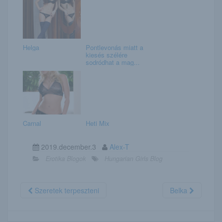
Helga
Pontlevonás miatt a
kiesés szélére
sodródhat a mag...
Carnal
Heti Mix
2019.december.3
Alex-T
Erotika Blogok
Hungarian Girls Blog
Szeretek terpeszteni
Belka