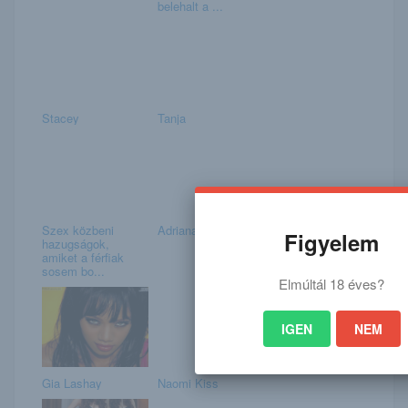
belehalt a ...
Stacey
Tanja
Szex közbeni
Adriana és Keisha
Figyelem
hazugságok,
amiket a férfiak
sosem bo...
Elmúltál 18 éves?
IGEN
NEM
Gia Lashay
Naomi Kiss