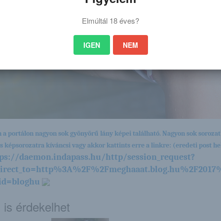
Elmúltál 18 éves?
IGEN
NEM
 a portálon nagyon sok gyönyörű lány képei található. Nagyon sok sorozat
es képsorozatra kíváncsi vagy akkor kattints erre a linkre: (eredeti post hel
ps://daemon.indapass.hu/http/session_request?
direct_to=http%3A%2F%2Fmeghaaat.blog.hu%2F2017
id=bloghu
 is érdekelhet