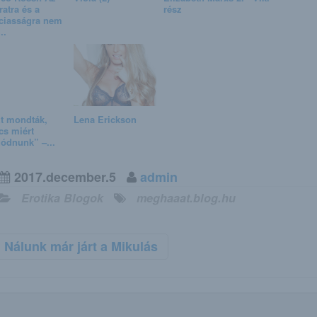
ratra és a
rész
ciasságra nem
..
t mondták,
Lena Erickson
cs miért
ódnunk” –...
2017.december.5
admin
Erotika Blogok
meghaaat.blog.hu
Nálunk már járt a Mikulás