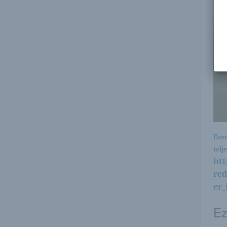
Ezen
telj
htt
re
er_
Ez