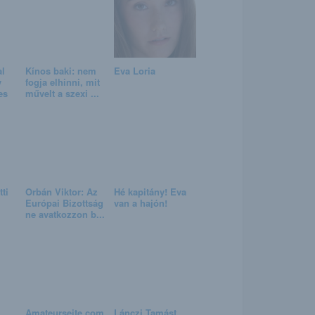
al
Kínos baki: nem
Eva Loria
y
fogja elhinni, mit
es
művelt a szexi ...
ti
Orbán Viktor: Az
Hé kapitány! Eva
Európai Bizottság
van a hajón!
ne avatkozzon b...
Amateurseite.com
Lánczi Tamást