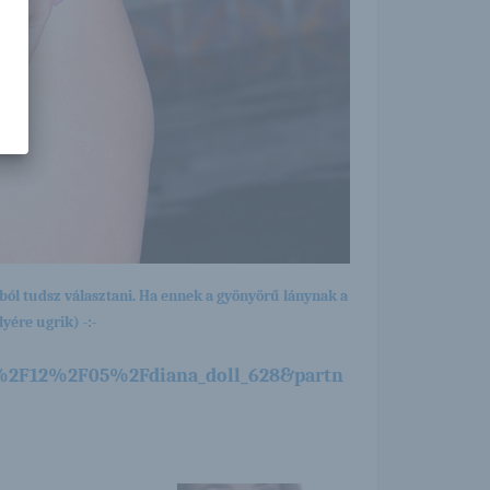
ból tudsz választani. Ha ennek a gyönyörű lánynak a
yére ugrik) -:-
%2F12%2F05%2Fdiana_doll_628&partn