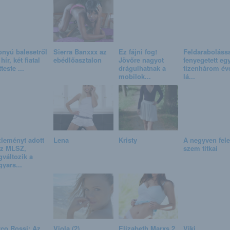
onyú balesetről
Sierra Banxxx az
Ez fájni fog!
Feldaraboláss
 hír, két fiatal
ebédlőasztalon
Jövőre nagyot
fenyegetett eg
teste ...
drágulhatnak a
tizenhárom év
mobilok...
lá...
leményt adott
Lena
Kristy
A negyven felet
az MLSZ,
szem titkai
változik a
yars...
co Rossi: Az
Viola (2)
Elizabeth Marxs 2.
Viki