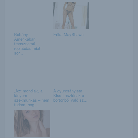
Botrány
Erika MayShawn
Amerikában:
transznemű
röplabdás miatt
sor...
„Azt mondják, a
A gyurcsányista
lányom
Kiss Lászlónak a
szexmunkás – nem
börtönből való sz...
tudom, hog...