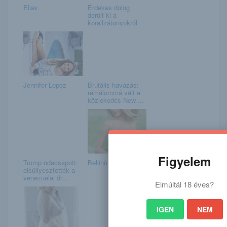
Eliav
Érdekes dolog
derült ki a
korallzátonyokról
Jennifer Lopez
Brutális havazás:
rémálommá vált a
közlekedés New ...
Figyelem
Trump odacsapott:
Bellin(d)a
elsüllyesztették a
venezuelai dr...
Elmúltál 18 éves?
IGEN
NEM