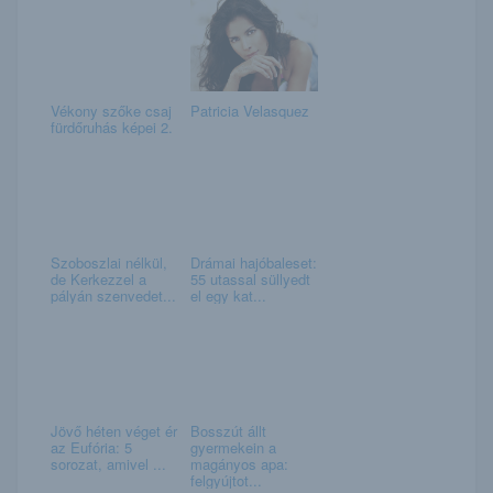
Vékony szőke csaj
Patricia Velasquez
fürdőruhás képei 2.
Szoboszlai nélkül,
Drámai hajóbaleset:
de Kerkezzel a
55 utassal süllyedt
pályán szenvedet...
el egy kat...
Jövő héten véget ér
Bosszút állt
az Eufória: 5
gyermekein a
sorozat, amivel ...
magányos apa:
felgyújtot...