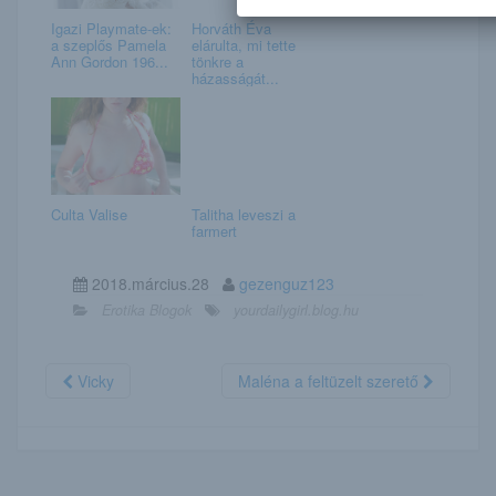
Igazi Playmate-ek:
Horváth Éva
a szeplős Pamela
elárulta, mi tette
Ann Gordon 196...
tönkre a
házasságát...
Culta Valise
Talitha leveszi a
farmert
2018.március.28
gezenguz123
Erotika Blogok
yourdailygirl.blog.hu
Vicky
Maléna a feltüzelt szerető