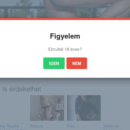
Figyelem
 a portálon nagyon sok gyönyörű lány képei található. Nagyon sok sorozat
es képsorozatra kíváncsi vagy akkor kattints erre a linkre: (eredeti post hel
Elmúltál 18 éves?
ttp://ajoedesanyadbelulrol.blo
IGEN
NEM
a_a
/
 is érdekelhet
key Rourke
Patrizia
Pam
Kettő- és