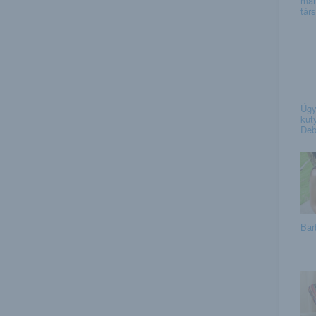
már
társ
Úgy
kut
Deb
Bar