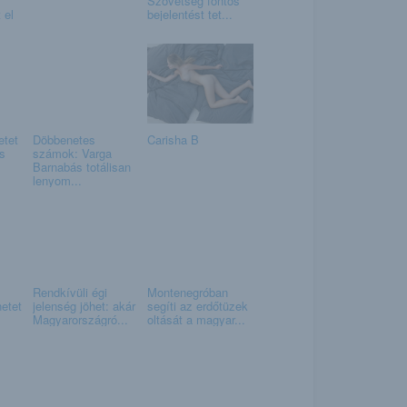
Szövetség fontos
 el
bejelentést tet...
etet
Döbbenetes
Carisha B
as
számok: Varga
Barnabás totálisan
lenyom...
Rendkívüli égi
Montenegróban
etet
jelenség jöhet: akár
segíti az erdőtüzek
Magyarországró...
oltását a magyar...