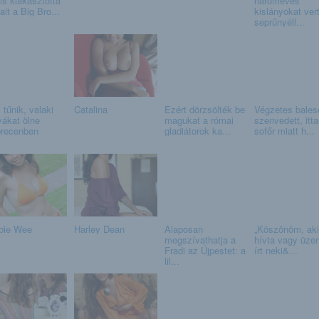
is kiakasztotta
hároméves
ait a Big Bro...
kislányokat vert
seprűnyéll...
 tűnik, valaki
Catalina
Ezért dörzsölték be
Végzetes bales
yákat ölne
magukat a római
szenvedett, itt
recenben
gladiátorok ka...
sofőr miatt h...
bie Wee
Harley Dean
Alaposan
„Köszönöm, aki
megszívathatja a
hívta vagy üzen
Fradi az Újpestet: a
írt neki&...
lil...