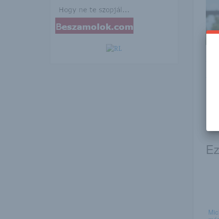
Ezen
telj
h
n
Ez
Mic