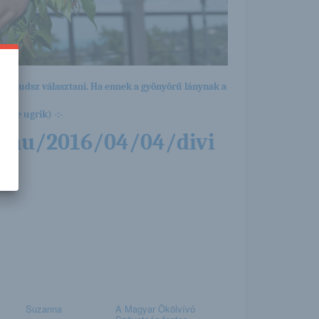
ból tudsz választani. Ha ennek a gyönyörű lánynak a
yére ugrik) -:-
g.hu/2016/04/04/divi
Suzanna
A Magyar Ökölvívó