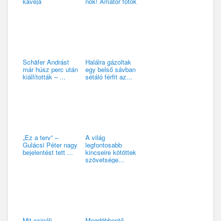
kávéja
nők! Amatőr fotók
Schäfer Andrást
Halálra gázoltak
már húsz perc után
egy belső sávban
kiállították – ...
sétáló férfit az...
„Ez a terv” –
A világ
Gulácsi Péter nagy
legfontosabb
bejelentést tett ...
kincseire kötöttek
szövetsége...
Mit csinálj
Megdöbbentő