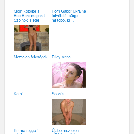
Most közölte a
Horn Gábor Ukrajna
Bob-Bon: meghalt
felvételét sürgeti,
Szolnoki Péter
mi több, kí...
Meztelen feleségek
Riley Anne
Kami
Sophia
Emma reggeli
Újabb meztelen