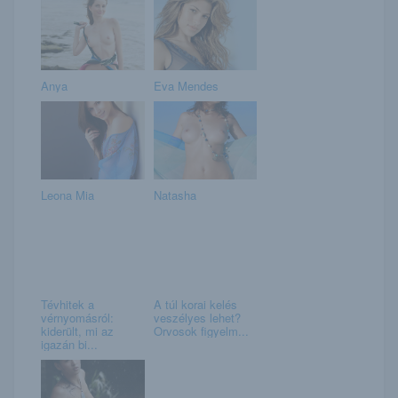
Anya
Eva Mendes
Leona Mia
Natasha
Tévhitek a
A túl korai kelés
vérnyomásról:
veszélyes lehet?
kiderült, mi az
Orvosok figyelm...
igazán bi...