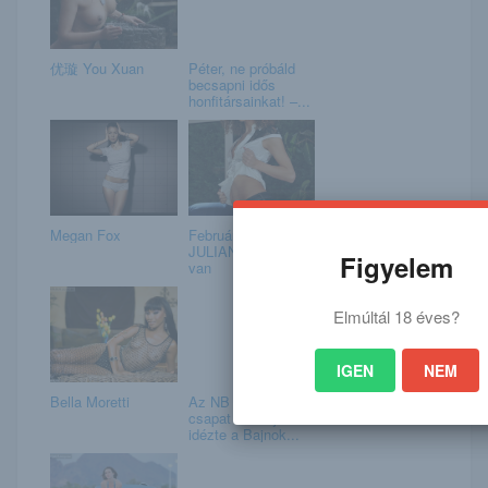
优璇 You Xuan
Péter, ne próbáld
becsapni idős
honfitársainkat! –...
Megan Fox
Február 16. –
JULIANNA napja
Figyelem
van
Elmúltál 18 éves?
IGEN
NEM
Bella Moretti
Az NB II-es magyar
csapat csodáját
idézte a Bajnok...