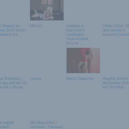
i Gergely és
Mila (2)
Imádtuk a
Orbán Viktor: 
nár Zsolt kezén
képernyőn:
újra beindul a
sattant a b...
rendhagyó
brüsszeli mosod
Szomszédok-
kvízzel ...
ga Barnabás:
Lorena
Marta Zawatzka
Illegális dohány
 egy párharc és
térnyerése: Eu
yünk a BL-be...
évi 19 milliár...
a reggeli
Mia Masuzaka /
edése
Calendar / February