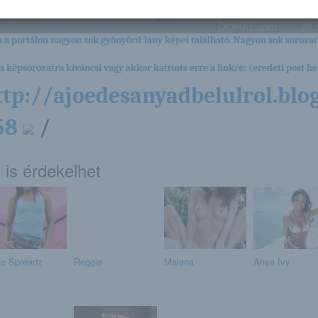
 a portálon nagyon sok gyönyörű lány képei található. Nagyon sok sorozat
es képsorozatra kíváncsi vagy akkor kattints erre a linkre: (eredeti post hel
ttp://ajoedesanyadbelulrol.blo
58
/
 is érdekelhet
e Spreadz
Reggie
Malena
Anya Ivy