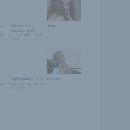
Ma
Befogadta a
Jodie
családot, majd
a...
szemet vetett a 12
éves...
Hajléktalant talált a
Marketa
rópa
szállodai ágyában a
klubvilá...