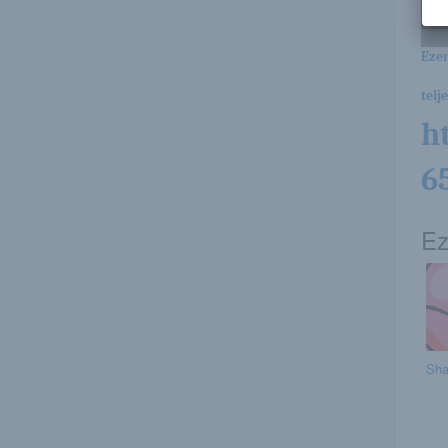
Ezen
telj
h
6
Ez
Sha