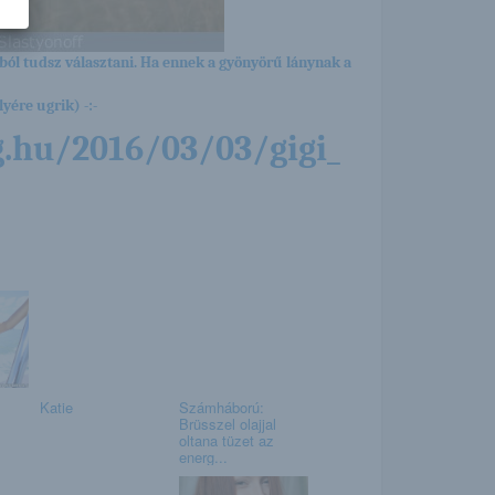
ból tudsz választani. Ha ennek a gyönyörű lánynak a
yére ugrik) -:-
g.hu/2016/03/03/gigi_
Katie
Számháború:
Brüsszel olajjal
oltana tüzet az
energ...