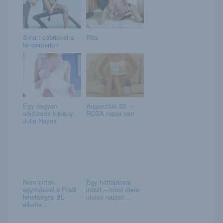
Smart cabrioval a
Rita
tengerparton
Egy nagyon
Augusztus 23. –
erkölcsös kislány:
RÓZA napja van
Julia Hayes
Nem bírtak
Egy hátfájással
egymással a Fradi
indult – most élete
lehetséges BL-
utolsó napjait...
ellenfe...