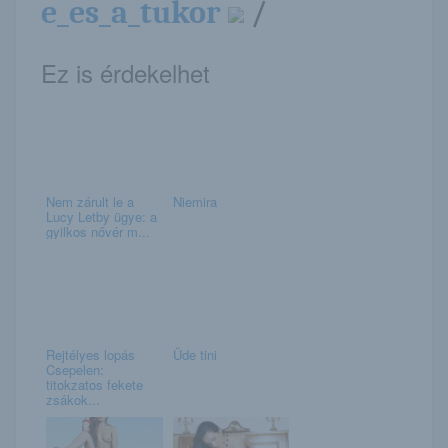
e_es_a_tukor
/
Ez is érdekelhet
Nem zárult le a
Niemira
Lucy Letby ügye: a
gyilkos nővér m...
Rejtélyes lopás
Üde tini
Csepelen:
titokzatos fekete
zsákok...