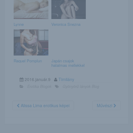
Lynne
Veronica Snezna
Raquel Pomplun
Japán csajok
hatalmas mellekkel
2016.január.9
Timilány
Erotika Blogok
Gyönyörű lányok Blog
Alissa Lima erotikus képei
Művészi