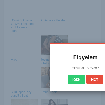
Dömötör Csaba:
Adriana és Keisha
Vitázni sem lehet
az EP-ben az
ukra...
Figyelem
Mary
Jessica csíkos
ruhában
Elmúltál 18 éves?
IGEN
NEM
Cuki japán lány
Amber Stars
puncit villant