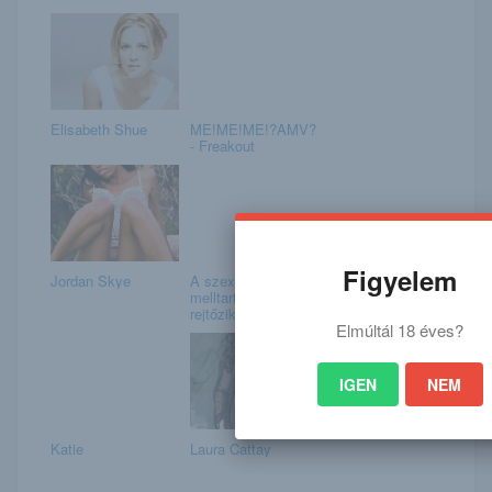
Elisabeth Shue
ME!ME!ME!?AMV?
- Freakout
Figyelem
Jordan Skye
A szexi bombázó
melltartója mögött
rejtőzik a vilá...
Elmúltál 18 éves?
IGEN
NEM
Katie
Laura Cattay