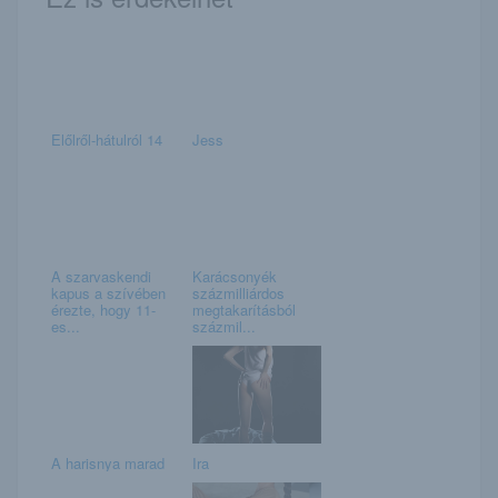
Előlről-hátulról 14
Jess
A szarvaskendi
Karácsonyék
kapus a szívében
százmilliárdos
érezte, hogy 11-
megtakarításból
es...
százmil...
A harisnya marad
Ira