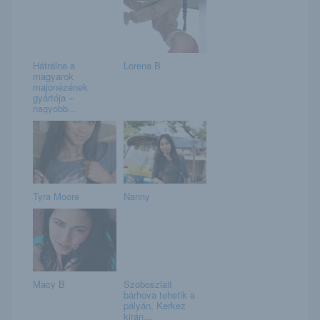
Hátrálna a
Lorena B
magyarok
majonézének
gyártója –
nagyobb...
Tyra Moore
Nanny
Macy B
Szoboszlait
bárhova tehetik a
pályán, Kerkez
kirán...