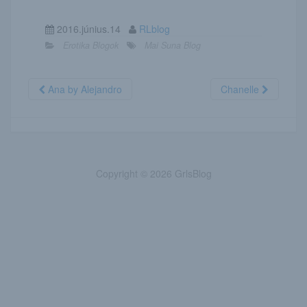
2016.június.14
RLblog
Erotika Blogok
Mai Suna Blog
Ana by Alejandro
Chanelle
Copyright © 2026 GrlsBlog