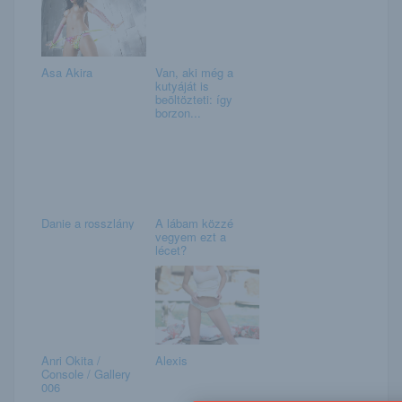
Asa Akira
Van, aki még a
kutyáját is
beöltözteti: így
borzon...
Danie a rosszlány
A lábam közzé
vegyem ezt a
lécet?
Anri Okita /
Alexis
Console / Gallery
006