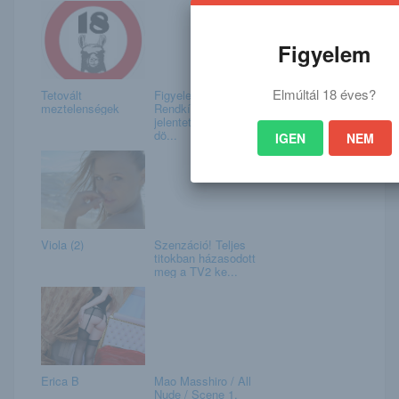
Figyelem
Elmúltál 18 éves?
Tetovált
Figyelem!
meztelenségek
Rendkívüli dolgot
jelentettek be a BL-
dö...
IGEN
NEM
Viola (2)
Szenzáció! Teljes
titokban házasodott
meg a TV2 ke...
Erica B
Mao Masshiro / All
Nude / Scene 1.