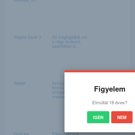
Vegyes bazár 3
Ha megfogadjuk ezt
a négy tanácsot,
garantáltan jo...
Starlet
Szívszorító! A
Figyelem
Kincsvadászok
sztárjai
meghatódnak ...
Elmúltál 18 éves?
IGEN
NEM
Csini tini
Földrengés volt