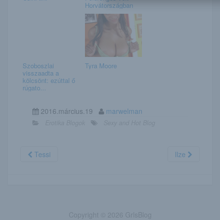
Horvátországban
Szoboszlai
Tyra Moore
visszaadta a
kölcsönt: ezúttal ő
rúgato...
2016.március.19
marwelman
Erotika Blogok
Sexy and Hot Blog
Tessi
Ilze
Copyright © 2026 GrlsBlog