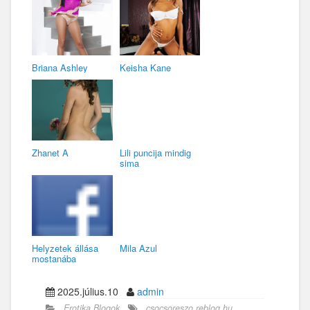
Briana Ashley
Keisha Kane
Zhanet A
Lili puncija mindig
sima
Helyzetek állása
Mila Azul
mostanába
2025.július.10
admin
Erotika Blogok
csocsoreszo.reblog.hu