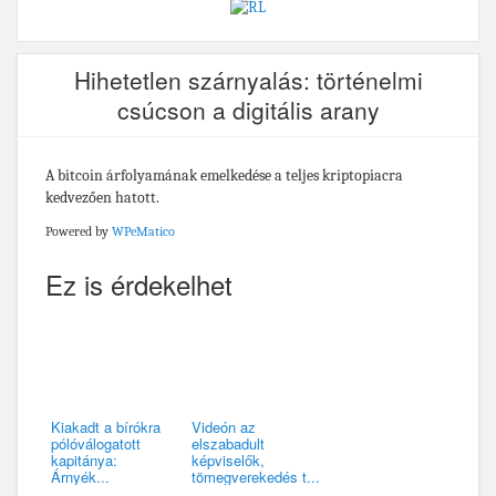
Hihetetlen szárnyalás: történelmi
csúcson a digitális arany
A bitcoin árfolyamának emelkedése a teljes kriptopiacra
kedvezően hatott.
Powered by
WPeMatico
Ez is érdekelhet
Kiakadt a bírókra
Videón az
pólóválogatott
elszabadult
kapitánya:
képviselők,
Árnyék...
tömegverekedés t...