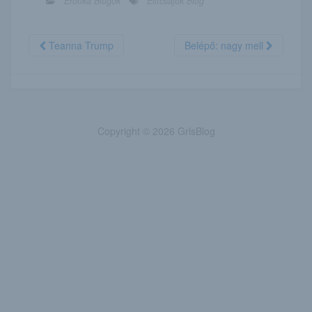
Erotika Blogok
Elitcsajok Blog
Teanna Trump
Belépő: nagy mell
Copyright © 2026 GrlsBlog