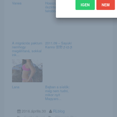
Vanea
Hosszú Katinka
IGEN
NEM
őszinte vallomása
felrobbantotta az...
A migrációs paktum
2011.09 – Sayuki
nemhogy
Kanno 菅野さゆき
megállítaná, sokkal
ink...
Lana
Bajban a síelők:
még nem tudni,
mikor nyit
Magyaro...
2016.április.30
RLblog