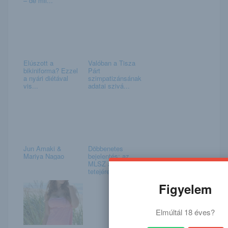
– de mil...
Elúszott a
Valóban a Tisza
bikiniforma? Ezzel
Párt
a nyári diétával
szimpatizánsának
vis...
adatai szivá...
Jun Amaki &
Döbbenetes
Mariya Nagao
bejelentés: az
MLSZ a feje
tetejére áll...
Figyelem
Elmúltál 18 éves?