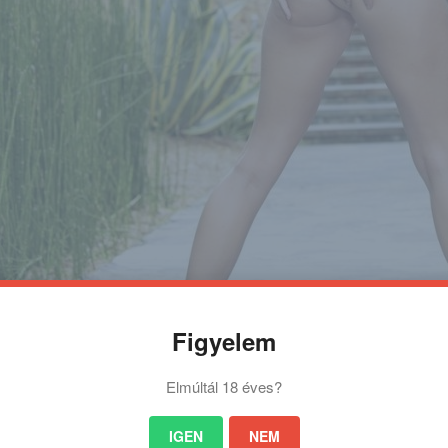
Figyelem
Elmúltál 18 éves?
IGEN
NEM