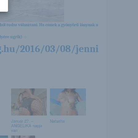
ból tudsz választani. Ha ennek a gyönyörű lánynak a
yére ugrik) -:-
g.hu/2016/03/08/jenni
Január 27. –
Natasha
ANGELIKA napja
van