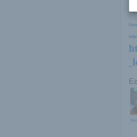
Ezen
telj
h
_
Ez
Ver