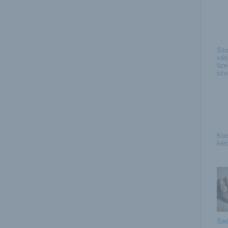
Szo
vár
üze
szu
Koc
kér
Sad