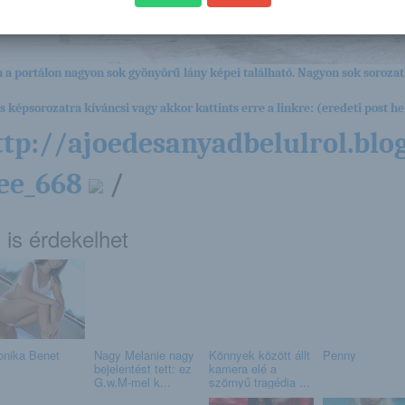
 a portálon nagyon sok gyönyörű lány képei található. Nagyon sok sorozat
es képsorozatra kíváncsi vagy akkor kattints erre a linkre: (eredeti post hel
ttp://ajoedesanyadbelulrol.blo
lee_668
/
 is érdekelhet
onika Benet
Nagy Melanie nagy
Könnyek között állt
Penny
bejelentést tett: ez
kamera elé a
G.w.M-mel k...
szörnyű tragédia ...