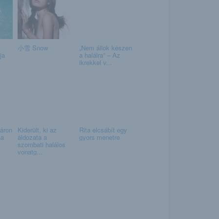
小雪 Snow
„Nem állok készen
ja
a halálra” – Az
ikrekkel v...
dáron
Kiderült, ki az
Rita elcsábít egy
na
áldozata a
gyors menetre
szombati halálos
vonatg...