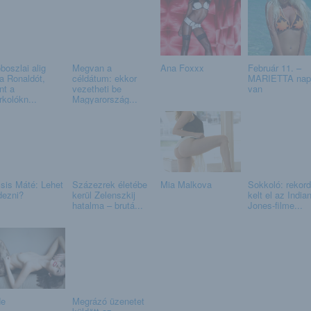
boszlai alig
Megvan a
Ana Foxxx
Február 11. –
ja Ronaldót,
céldátum: ekkor
MARIETTA nap
nt a
vezetheti be
van
rkolókn...
Magyarország...
sis Máté: Lehet
Százezrek életébe
Mia Malkova
Sokkoló: rekor
dezni?
kerül Zelenszkij
kelt el az India
hatalma – brutá...
Jones-filme...
e
Megrázó üzenetet