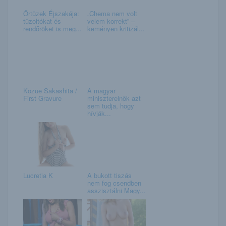
Őrtüzek Éjszakája:
„Chema nem volt
tűzoltókat és
velem korrekt” –
rendőröket is meg...
keményen kritizál...
Kozue Sakashita /
A magyar
First Gravure
miniszterelnök azt
sem tudja, hogy
hívják...
Lucretia K
A bukott tiszás
nem fog csendben
asszisztálni Magy...