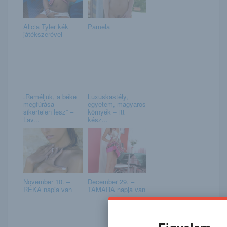
Alicia Tyler kék
Pamela
játékszerével
„Reméljük, a béke
Luxuskastély,
megfúrása
egyetem, magyaros
sikertelen lesz” –
környék − itt
Lav...
kész...
November 10. –
December 29. –
RÉKA napja van
TAMARA napja van