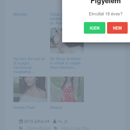
Figyelem
Elmúltál 18 éves?
Michelle
Sallai gólpasszából
hatalmas gólt lőtt
az Arsenal ...
IGEN
NEM
Ha nem érzi ezt az
Az 50-es években
öt szagot,
is voltak jó csajok:
hamarosan
Alice Denham...
meghalhat...
Amelia Pearl
Melany
2015.július.24
na_ja
Erotika Blogok
Napi jó csaj Blog