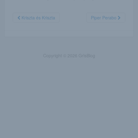
Kriszta és Kriszta
Piper Perabo
Copyright © 2026 GrlsBlog