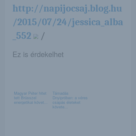
http://napijocsaj.blog.hu
/2015/07/24/jessica_alba
_552
/
Ez is érdekelhet
Magyar Péter hitet
Támadás
tett Brüsszel
Dnyipróban: a véres
energetikai követ...
csapás életeket
követe...