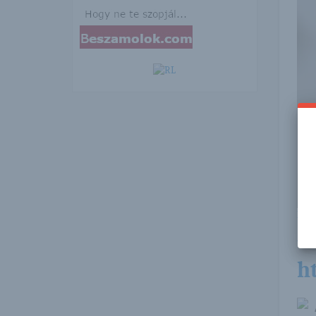
Ezen
telj
h