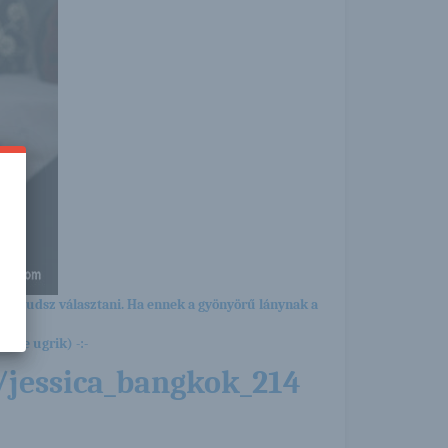
ból tudsz választani. Ha ennek a gyönyörű lánynak a
yére ugrik) -:-
/jessica_bangkok_214