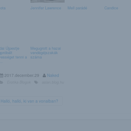
ota
Jennifer Lawrence
Mell parádé
Candice
dai Újpestje
Megugrott a hazai
próbált
vendégéjszakák
vességet tenni a
száma
..
2017.december.29
Naked
Erotika Blogok
asian.blog.hu
Halló, halló, ki van a vonalban?