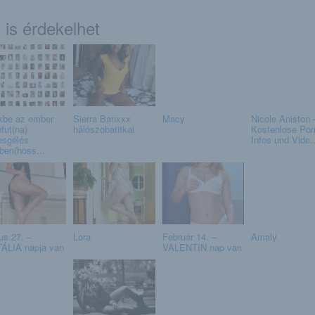
 is érdekelhet
kbe az ember
Sierra Banxxx
Macy
Nicole Aniston 
fut(na)
hálószobatitkai
Kostenlose Por
esgélés
Infos und Vide..
ben(hoss...
us 27. –
Lora
Február 14. –
Amaly
ÁLIA napja van
VALENTIN nap van