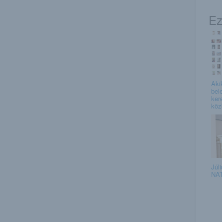
Ez
Aki
bele
ker
köz
Júli
NAT