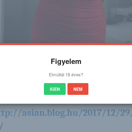
Figyelem
Elmúltál 18 éves?
IGEN
NEM
 a portálon nagyon sok gyönyörű lány képei található. Nagyon sok sorozat
es képsorozatra kíváncsi vagy akkor kattints erre a linkre: (eredeti post hel
ttp://asian.blog.hu/2017/12/29
/