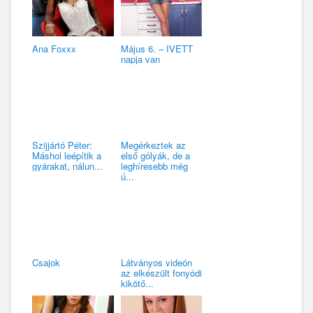
Ana Foxxx
Május 6. – IVETT
napja van
Szijjártó Péter:
Megérkeztek az
Máshol leépítik a
első gólyák, de a
gyárakat, nálun...
leghíresebb még
ú...
Csajok
Látványos videón
az elkészült fonyódi
kikötő...