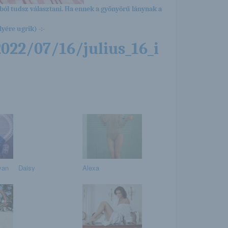
ból tudsz választani. Ha ennek a gyönyörű lánynak a
yére ugrik) -:-
022/07/16/julius_16_i
van
Daisy
Alexa