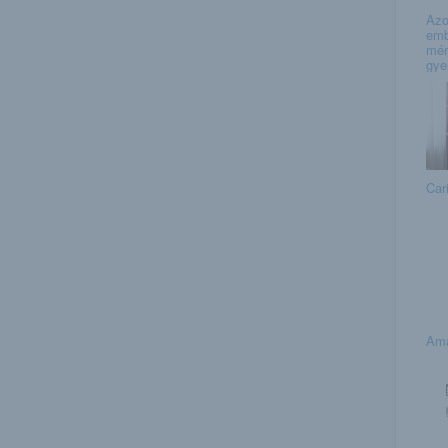
Azo
emb
mér
gye
Car
Ama