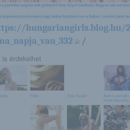
 a portálon nagyon sok gyönyörű lány képei található. Nagyon sok sorozat
es képsorozatra kíváncsi vagy akkor kattints erre a linkre: (eredeti post hel
ttps://hungariangirls.blog.hu/2
ma_napja_van_332
/
 is érdekelhet
keta
Yulia
Tina Yuzuki
Avril Lund-nak 
mivel játszania