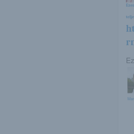
Ezen
telj
h
r
Ez
Mar