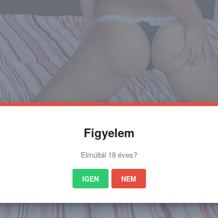
Figyelem
Elmúltál 18 éves?
IGEN
NEM