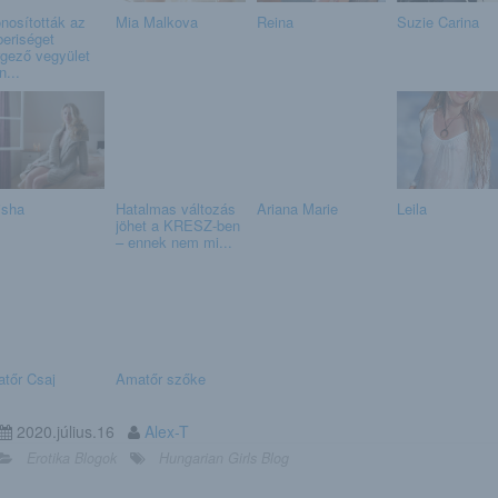
nosították az
Mia Malkova
Reina
Suzie Carina
eriséget
gező vegyület
n...
isha
Hatalmas változás
Ariana Marie
Leila
jöhet a KRESZ-ben
– ennek nem mi...
tőr Csaj
Amatőr szőke
2020.július.16
Alex-T
Erotika Blogok
Hungarian Girls Blog