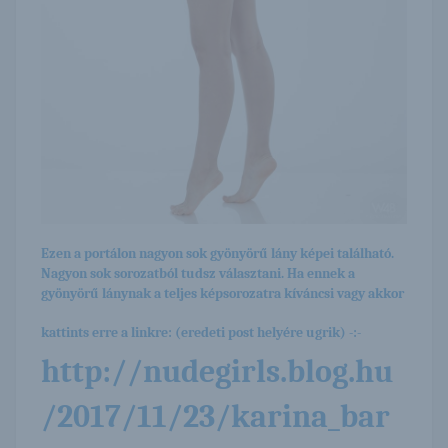
Ezen a portálon nagyon sok gyönyörű lány képei található.
Nagyon sok sorozatból tudsz választani. Ha ennek a
gyönyörű lánynak a teljes képsorozatra kíváncsi vagy akkor
kattints erre a linkre: (eredeti post helyére ugrik) -:-
http://nudegirls.blog.hu
/2017/11/23/karina_bar