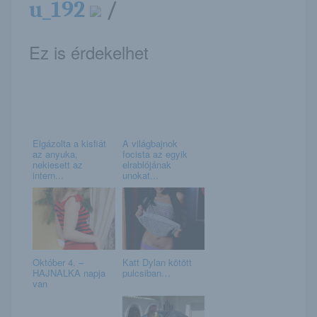
u_192
/
Ez is érdekelhet
Elgázolta a kisfiát
A világbajnok
az anyuka,
focista az egyik
nekiesett az
elrablójának
intern...
unokat...
Október 4. –
Katt Dylan kötött
HAJNALKA napja
pulcsiban…
van