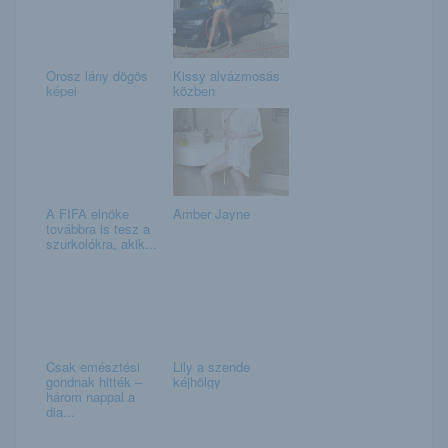
Orosz lány dögös
Kissy alvázmosás
képei
közben
A FIFA elnöke
Amber Jayne
továbbra is tesz a
szurkolókra, akik...
Csak emésztési
Lily a szende
gondnak hitték –
kéjhölgy
három nappal a
dia...