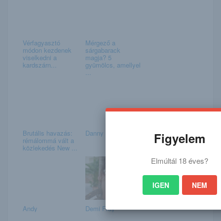
Vérfagyasztó
Mérgező a
módon kezdenek
sárgabarack
viselkedni a
magja? 5
kardszárn...
gyümölcs, amellyel
...
Brutális havazás:
Danny
Figyelem
rémálommá vált a
közlekedés New ...
Elmúltál 18 éves?
IGEN
NEM
Andy
Demi Fray