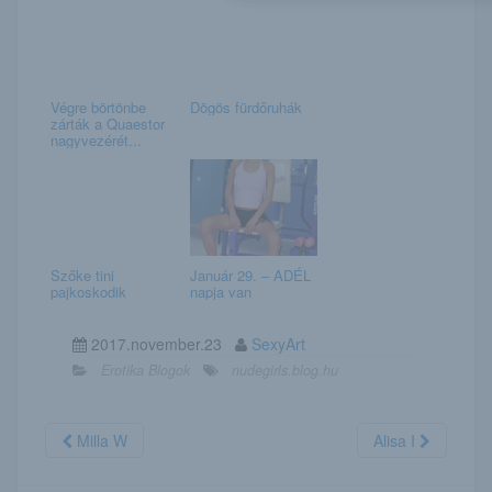
Végre börtönbe
Dögös fürdőruhák
zárták a Quaestor
nagyvezérét...
Szőke tini
Január 29. – ADÉL
pajkoskodik
napja van
2017.november.23
SexyArt
Erotika Blogok
nudegirls.blog.hu
Milla W
Alisa I