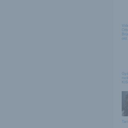
Vid
Orb
Brü
old.
Gyá
roc
KIS
Tan