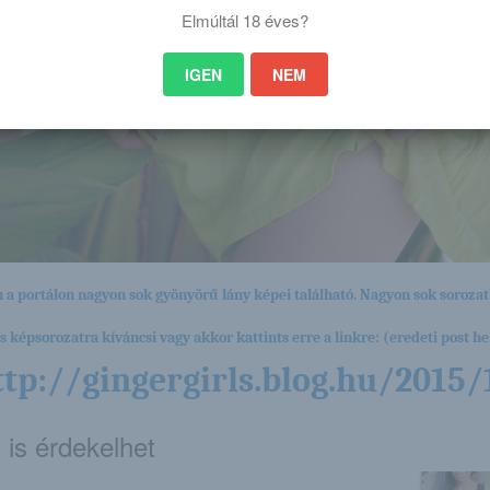
Elmúltál 18 éves?
IGEN
NEM
 a portálon nagyon sok gyönyörű lány képei található. Nagyon sok sorozat
es képsorozatra kíváncsi vagy akkor kattints erre a linkre: (eredeti post hel
ttp://gingergirls.blog.hu/2015/
 is érdekelhet