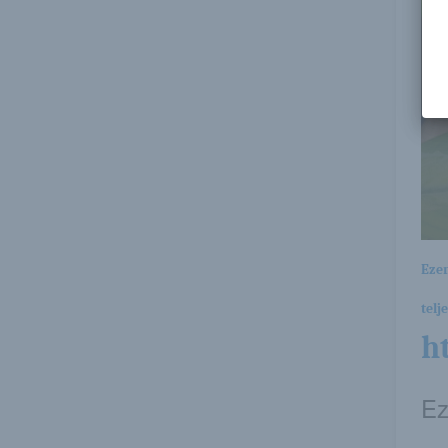
Ezen
telj
h
Ez