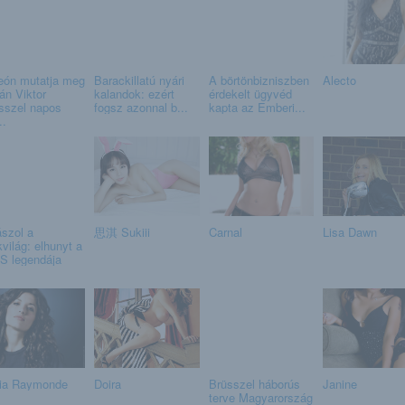
eón mutatja meg
Barackillatú nyári
A börtönbizniszben
Alecto
án Viktor
kalandok: ezért
érdekelt ügyvéd
sszel napos
fogsz azonnal b...
kapta az Emberi...
..
szol a
思淇 Sukiii
Carnal
Lisa Dawn
kvilág: elhunyt a
S legendája
ia Raymonde
Doira
Brüsszel háborús
Janine
terve Magyarország