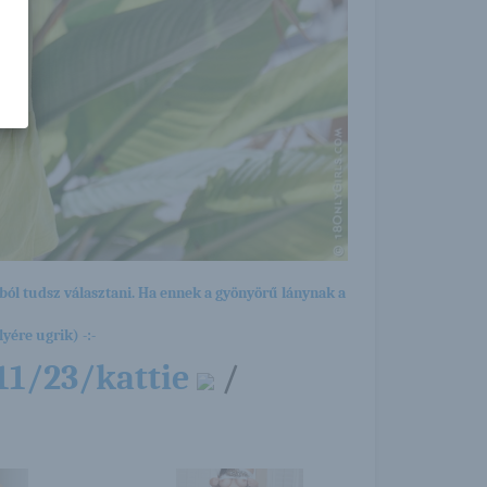
ból tudsz választani. Ha ennek a gyönyörű lánynak a
yére ugrik) -:-
11/23/kattie
/