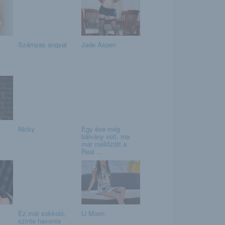
Szárnyas angyal
Jade Aspen
Nicky
Egy éve még
bálvány volt, ma
már mellőzött a
Real ...
Ez már sokkoló,
Li Moon
szinte havonta