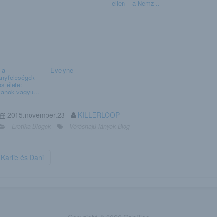
ellen – a Nemz...
 a
Evelyne
ányfeleségek
os élete:
yanok vagyu...
2015.november.23
KILLERLOOP
Erotika Blogok
Vöröshajú lányok Blog
Karlie és Dani