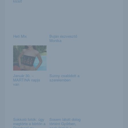
kicsit
Heti Mix
Buján észvesztő
Monika
Január 30. –
Sunny csalódott a
MARTINA napja
szerelemben
van
Sokkoló fotók: úgy
Sosem látott dolog
megtörte a börtön a
történt Győrben,
Deadpool-gy...
csak fogjuk a ...