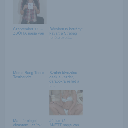
Szeptember 17. –
Bécsben is botrányt
ZSÓFIA napja van
kavart a Strabag
feltételezett...
Moms Bang Teens
Szalah távozása
Testbericht
csak a kezdet,
darabokra eshet a
L...
Ma már eleget
Június 13. –
olvastam, lazítok
ANETT napja van