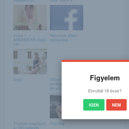
Július 1. –
Helyzetek állása
ANNAMÁRIA napja
mostanába
van
Figyelem
Sybil
Otthon Start –
további könnyítés
jön a fiataloknak...
Elmúltál 18 éves?
IGEN
NEM
Titokban megnősült
Tina Kay
az NFL-legenda