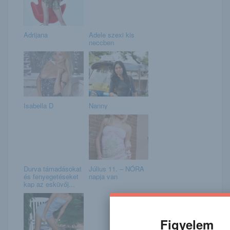
Adrijana
Adele szexi kis
neccben
Isabella D
Nanny
Durva támadásokat
Július 11. – NÓRA
és fenyegetéseket
napja van
kap az esküvőj...
Figyelem