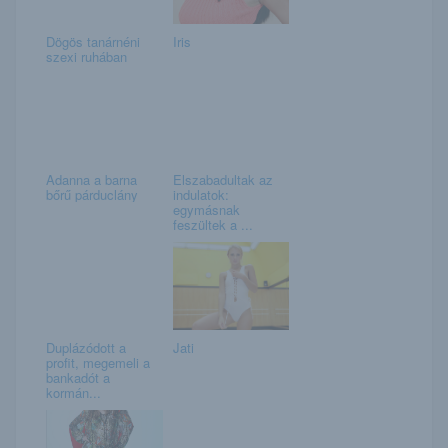
Dögös tanárnéni
Iris
szexi ruhában
Adanna a barna
Elszabadultak az
bőrű párduclány
indulatok:
egymásnak
feszültek a ...
Duplázódott a
Jati
profit, megemeli a
bankadót a
kormán...