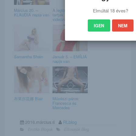
Elmúltál 18 éves?
Március 20. –
A legtöbben rosszul
KLAUDIA napja van
tartják a telefont
videózás kö...
IGEN
NEM
Samantha Shain
Január 5. – EMÍLIA
napja van
布莱尔昆娜 Blair
Művészi páros:
Francesca és
Mercedes
2016.március.6
RLblog
Erotika Blogok
Elitcsajok Blog