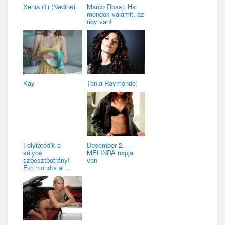
Xenia (1) (Nadine)
Marco Rossi: Ha
mondok valamit, az
úgy van!
Kay
Tania Raymonde
Folytatódik a
December 2. –
súlyos
MELINDA napja
azbesztbotrány!
van
Ezt mondta a ...