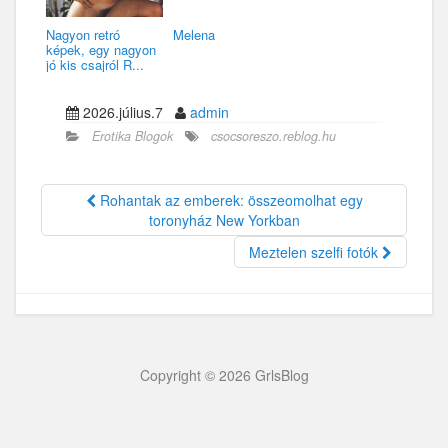
Nagyon retró
Melena
képek, egy nagyon
jó kis csajról R...
2026.július.7
admin
Erotika Blogok
csocsoreszo.reblog.hu
Rohantak az emberek: összeomolhat egy
toronyház New Yorkban
Meztelen szelfi fotók
Copyright © 2026 GrlsBlog