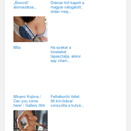
„Álomnő”
Drámai hírt kapott a
álomaut&oa...
magyar válogatott,
óriási meg...
Mila
Ha ezeket a
tüneteket
tapasztalja, akkor
egy vitam...
Minami Kojima /
Felháborító ítélet:
Can you come
95 km/órával
here! / Gallery 004
vonszolta a kutyá...