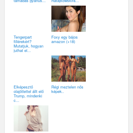
támadás gyanús...
Ratajkowskira...
Tengerpart
Foxy egy bájos
fillérekért?
amazon (+18)
Mutatjuk, hogyan
juthat el...
Elképesztő
Régi meztelen nős
olajötlettel állt elő
képek..
Trump, mindenki
c...