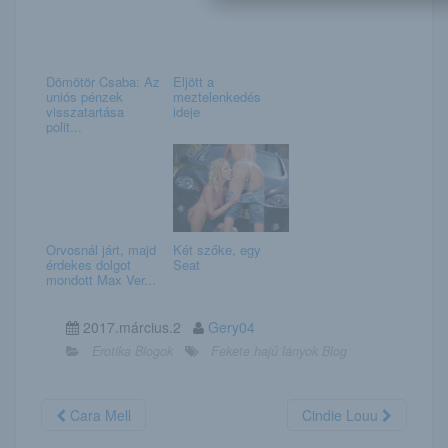
Dömötör Csaba: Az
Eljött a
uniós pénzek
meztelenkedés
visszatartása
ideje
polit...
Orvosnál járt, majd
Két szőke, egy
érdekes dolgot
Seat
mondott Max Ver...
2017.március.2
Gery04
Erotika Blogok
Fekete hajú lányok Blog
Cara Mell
Cindie Louu