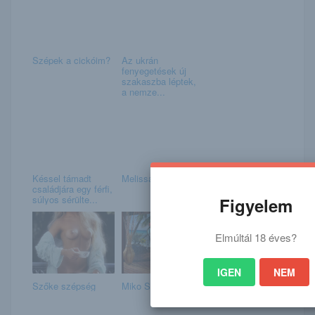
Szépek a cickóim?
Az ukrán
fenyegetések új
szakaszba léptek,
a nemze...
Késsel támadt
Melissa
családjára egy férfi,
súlyos sérülte...
Figyelem
Elmúltál 18 éves?
IGEN
NEM
Szőke szépség
Miko Sinz