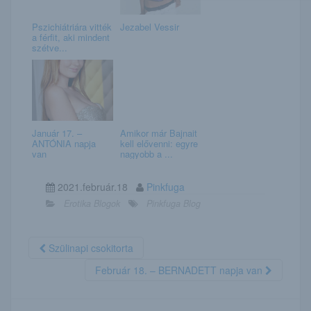
Pszichiátriára vitték
Jezabel Vessir
a férfit, aki mindent
szétve...
Január 17. –
Amikor már Bajnait
ANTÓNIA napja
kell elővenni: egyre
van
nagyobb a ...
2021.február.18
Pinkfuga
Erotika Blogok
Pinkfuga Blog
Szülinapi csokitorta
Február 18. – BERNADETT napja van