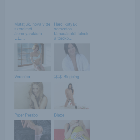
Mutatjuk, hova vitte
Harci kutyák
szerelmét
sorozatos
álomnyaralásra
támadásától félnek
L.L....
a törökb...
Veronica
冰冰 Bingbing
Piper Perabo
Blaze