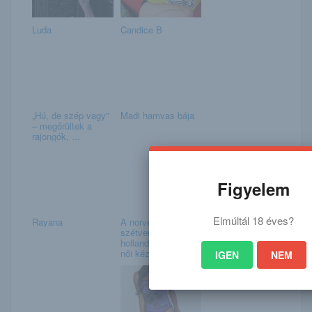
Luda
Candice B
„Hú, de szép vagy”
Madi hamvas bája
– megőrültek a
rajongók, ...
Figyelem
Elmúltál 18 éves?
Rayana
A norvégok
szétverték a
holland álmokat a
női kézi...
IGEN
NEM