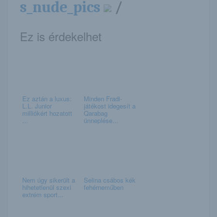
s_nude_pics
/
Ez is érdekelhet
Ez aztán a luxus:
Minden Fradi-
L.L. Junior
játékost idegesít a
milliókért hozatott
Qarabag
...
ünneplése...
Nem úgy sikerült a
Selina csábos kék
hihetetlenül szexi
fehérneműben
extrém sport...