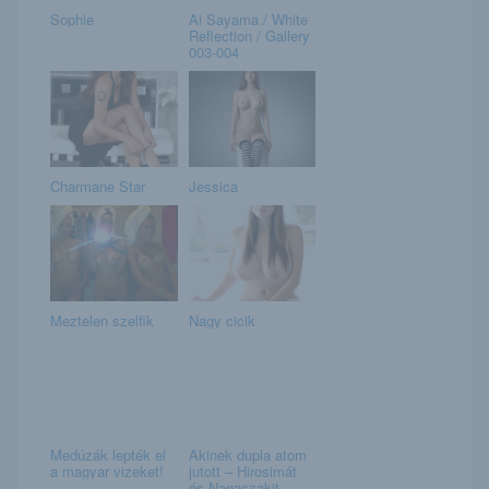
Sophie
Ai Sayama / White
Reflection / Gallery
003-004
Charmane Star
Jessica
Meztelen szelfik
Nagy cicik
Medúzák lepték el
Akinek dupla atom
a magyar vizeket!
jutott – Hirosimát
és Nagaszakit...