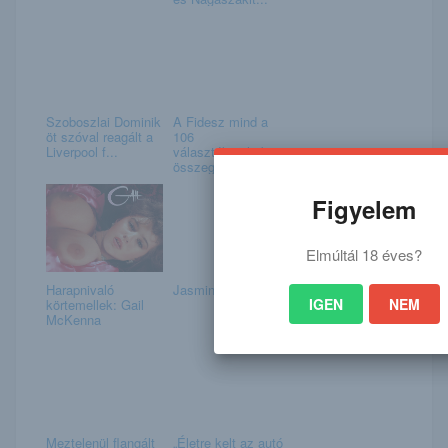
Szoboszlai Dominik
A Fidesz mind a
öt szóval reagált a
106
Liverpool f...
választókerületben
összegyűjtö...
Figyelem
Elmúltál 18 éves?
Harapnivaló
Jasmine Jazz
IGEN
NEM
körtemellek: Gail
McKenna
Meztelenül flangált
„Életre kelt az autó