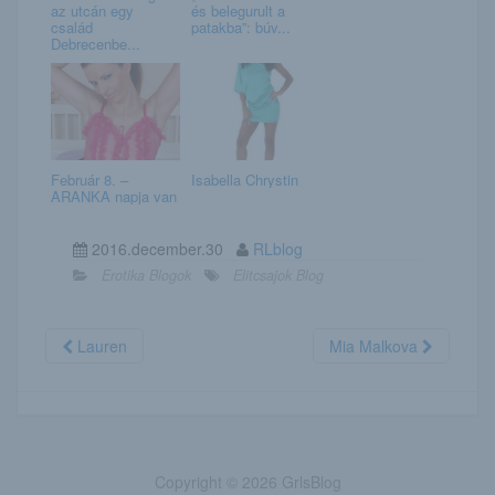
az utcán egy
és belegurult a
család
patakba”: búv...
Debrecenbe...
Február 8. –
Isabella Chrystin
ARANKA napja van
2016.december.30
RLblog
Erotika Blogok
Elitcsajok Blog
Lauren
Mia Malkova
Copyright © 2026 GrlsBlog