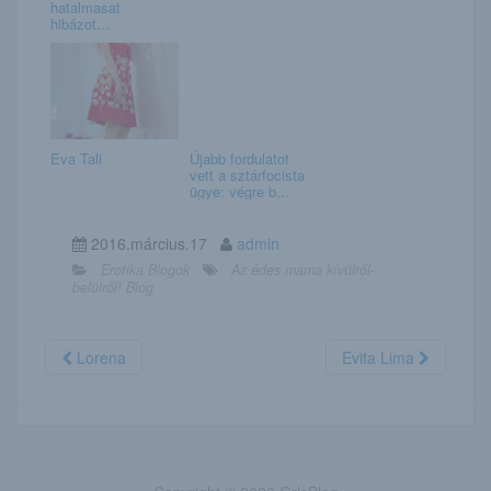
hatalmasat
hibázot...
Eva Tali
Újabb fordulatot
vett a sztárfocista
ügye: végre b...
2016.március.17
admin
Erotika Blogok
Az édes mama kívülről-
belülről! Blog
Lorena
Evita Lima