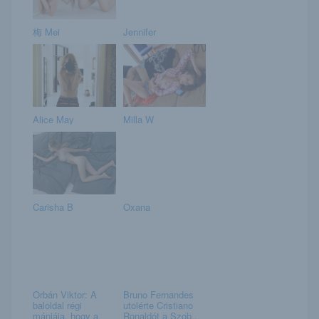
梅 Mei
Jennifer
Alice May
Milla W
Carisha B
Oxana
Orbán Viktor: A
Bruno Fernandes
baloldal régi
utolérte Cristiano
mániája, hogy a
Ronaldót a Szob...