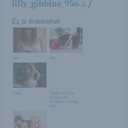
lilly_gibbins_956
/
Ez is érdekelhet
Iga
Mila
Beau
Totális csőd és
kiütés a BL-
döntőben, a világ
egyi...