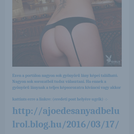
Ezen a portálon nagyon sok gyönyörű lány képei található.
Nagyon sok sorozatból tudsz választani. Ha ennek a
gyönyörű lánynak a teljes képsorozatra kíváncsi vagy akkor
kattints erre a linkre: (eredeti post helyére ugrik) -:-
http://ajoedesanyadbelu
lrol.blog.hu/2016/03/17/