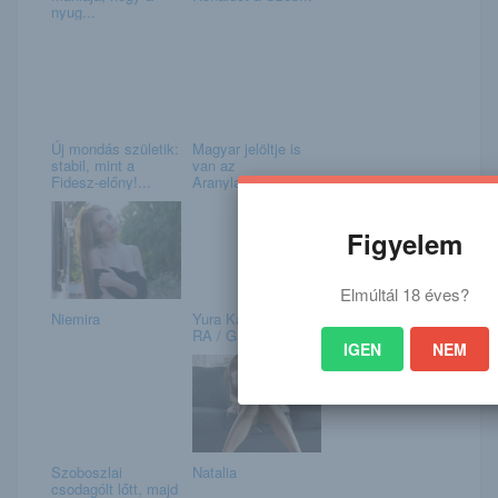
nyug...
Új mondás születik:
Magyar jelöltje is
stabil, mint a
van az
Fidesz-előny!...
Aranylabdának
Figyelem
Elmúltál 18 éves?
Niemira
Yura Kano / YU-RA-
RA / Gallery 002
IGEN
NEM
Szoboszlai
Natalia
csodagólt lőtt, majd