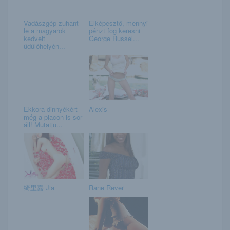
Vadászgép zuhant
Elképesztő, mennyi
le a magyarok
pénzt fog keresni
kedvelt
George Russel...
üdülőhelyén...
Ekkora dinnyékért
Alexis
még a piacon is sor
áll! Mutatju...
绮里嘉 Jia
Rane Rever