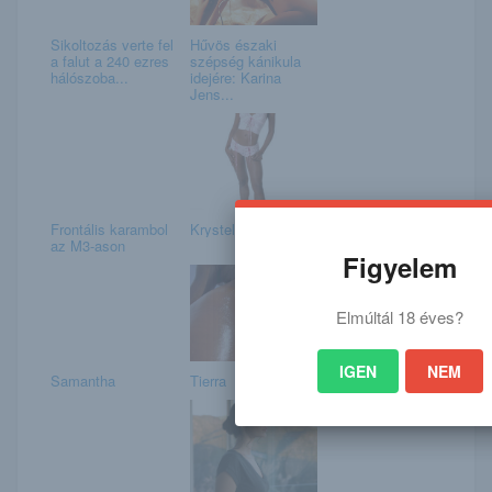
Sikoltozás verte fel
Hűvös északi
a falut a 240 ezres
szépség kánikula
hálószoba...
idejére: Karina
Jens...
Frontális karambol
Krystel
az M3-ason
Figyelem
Elmúltál 18 éves?
IGEN
NEM
Samantha
Tierra