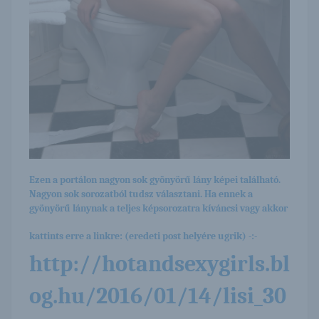
Ezen a portálon nagyon sok gyönyörű lány képei található.
Nagyon sok sorozatból tudsz választani. Ha ennek a
gyönyörű lánynak a teljes képsorozatra kíváncsi vagy akkor
kattints erre a linkre: (eredeti post helyére ugrik) -:-
http://hotandsexygirls.bl
og.hu/2016/01/14/lisi_30