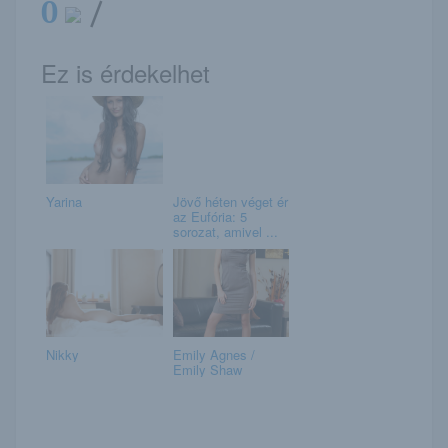
0
/
Ez is érdekelhet
Yarina
Jövő héten véget ér
az Eufória: 5
sorozat, amivel ...
Nikky
Emily Agnes /
Emily Shaw