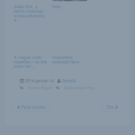
Sadie Sink, a
Holly
Netflix vöröshajú
sztárja kőkemény
d...
A magyar csoki
Varázslatos
képekben – az élet
szépségű Nana
közel 100 ...
2016.január.14
Gery04
Erotika Blogok
Szőke csajok Blog
Paris Lincoln
Zita