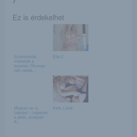
Ez is érdekelhet
Sztárocskák
Ella C
mehettek a
levesbe: Ötvenes
nők vették...
Megvan az új
Kelly Lords
Labubu! – képeken
a játék, amelyért
K...