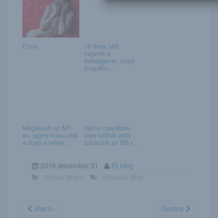
Emily
78 éves férfi
végzett a
feleségével, majd
öngyilko...
Megbénult az M1-
Néma csendben,
es, egyre hosszabb
üres lelátók előtt
a dugó a teljes...
búcsúzik az NB I...
2016.december.31
RLblog
Erotika Blogok
Elitcsajok Blog
Jharin
Destiny