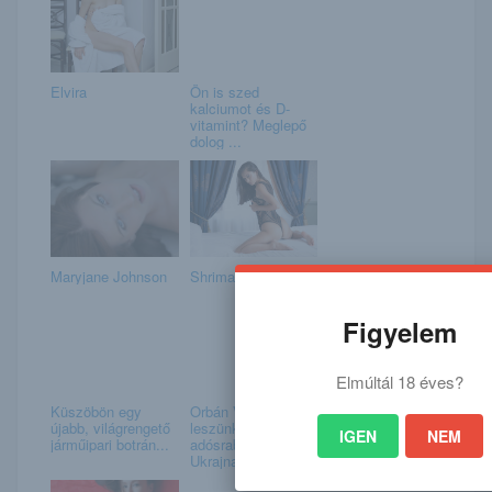
Elvira
Ön is szed
kalciumot és D-
vitamint? Meglepő
dolog ...
Maryjane Johnson
Shrima Malati
Figyelem
Elmúltál 18 éves?
Küszöbön egy
Orbán Viktor: nem
újabb, világrengető
leszünk
IGEN
NEM
járműipari botrán...
adósrabszolgák
Ukrajna k...