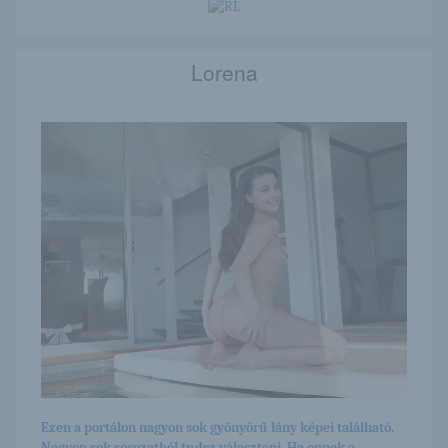
Lorena
Ezen a portálon nagyon sok gyönyörű lány képei található.
Nagyon sok sorozatból tudsz választani. Ha ennek a