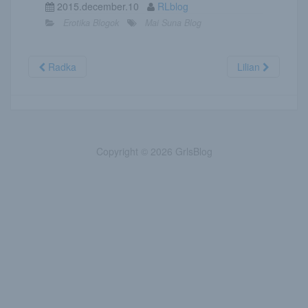
2015.december.10
RLblog
Erotika Blogok
Mai Suna Blog
Radka
Lilian
Copyright © 2026 GrlsBlog