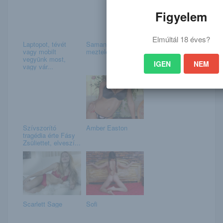
Figyelem
Elmúltál 18 éves?
Laptopot, tévét
Samantha
vagy mobilt
meztelenül stoppol
vegyünk most,
IGEN
NEM
vagy vár...
Szívszorító
Amber Easton
tragédia érte Fásy
Zsüliettet, elveszí...
Scarlett Sage
Sofi