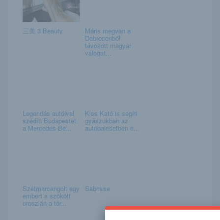
三美 3 Beauty
Máris megvan a
Debrecenből
távozott magyar
válogat...
Legendás autóival
Kiss Kató is segíti
szédíti Budapestet
gyászukban az
a Mercedes-Be...
autóbalesetben e...
Szétmarcangolt egy
Sabrisse
embert a szökött
oroszlán a tör...